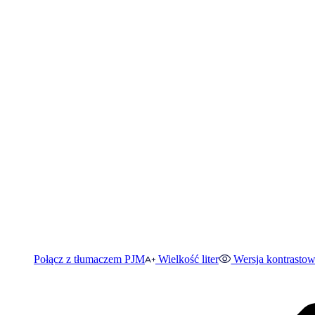
Połącz z tłumaczem PJM
Wielkość liter
Wersja kontrasto