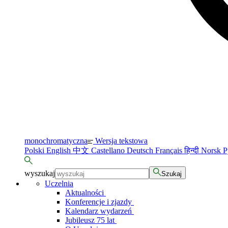
monochromatyczna
Wersja tekstowa
Polski
English
中文
Castellano
Deutsch
Français
हिन्दी
Norsk
Р
wyszukaj
Szukaj
Uczelnia
Aktualności
Konferencje i zjazdy
Kalendarz wydarzeń
Jubileusz 75 lat