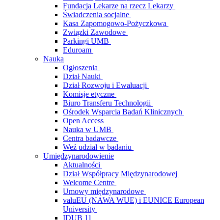
Fundacja Lekarze na rzecz Lekarzy
Świadczenia socjalne
Kasa Zapomogowo-Pożyczkowa
Związki Zawodowe
Parkingi UMB
Eduroam
Nauka
Ogłoszenia
Dział Nauki
Dział Rozwoju i Ewaluacji
Komisje etyczne
Biuro Transferu Technologii
Ośrodek Wsparcia Badań Klinicznych
Open Access
Nauka w UMB
Centra badawcze
Weź udział w badaniu
Umiędzynarodowienie
Aktualności
Dział Współpracy Międzynarodowej
Welcome Centre
Umowy międzynarodowe
valuEU (NAWA WUE) i EUNICE European
University
IDUB 11