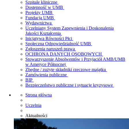
Szpitale kliniczne
Dostępność w UMB
Projekty UMB
Fundacja UMB
Wydawnictwa
Uczelniany System Zapewnienia i Doskonalenia
Jakości Kształcenia
Inicjatywa Równości Płci
Społeczna Odpowiedzialność UMB
Zgłoszenia naruszeń prawa
OCHRONA DANYCH OSOBOWYCH
Stowarzyszenie Absolwentów i Przyjaciół AMB/UMB
w Ameryce Północnej
Zbędne / zużyte składniki rzeczowe majątku
Zamówienia publiczne
BIP
Bezpieczeństwo publiczne i sytuacje kryzysowe
Strona główna
Uczelnia
Aktualności