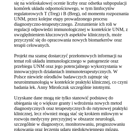
się na wieloskalowej ocenie liczby oraz odsetka subpopulacji
komórek układu odpornościowego, w tym limfocytów
regulatorowych T (Treg) i B (Breg), od momentu rozpoznania
UNM, przez kolejne etapy prowadzonego procesu
diagnostyczno-terapeutycznego. Zrozumienie ich roli w
regulacji odpowiedzi immunologicznej w kontekście UNM, z
uwzględnieniem kluczowych aspektów klinicznych, może
przyczynić się do opracowania nowych biomarkerów oraz
terapii celowanych.
Projekt ma szansę dostarczyć przełomowych informacji na
temat roli układu immunologicznego w patogenezie oraz
przebiegu UNM oraz jego potencjalnego wykorzystania w
innowacyjnych działaniach immunoterapeutycznych. W
Polsce niewiele ośrodków badawczych zajmuje się
neuroimmunologią w kontekście praktyki klinicznej, co czyni
badania lek. Anny Mirończuk szczególnie istotnymi.
Uzyskane dane mogą nie tylko stanowić podstawę do
ubiegania się o większe granty i wdrożenia nowych metod
diagnostycznych oraz terapeutycznych do rutynowej praktyki
klinicznej, lecz również mogą stać się krokiem milowym w
rozwoju medycyny precyzyjnej w obszarze neurologii,
szczególnie w diagnostyce, monitorowaniu, prognozowaniu
rokowania oraz leczeniu udaru niedokrwiennego mózgu.