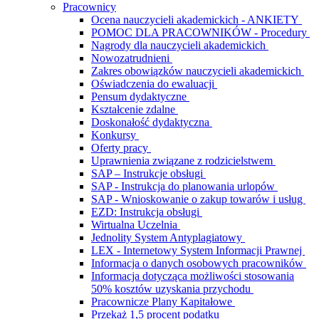
Pracownicy
Ocena nauczycieli akademickich - ANKIETY
POMOC DLA PRACOWNIKÓW - Procedury
Nagrody dla nauczycieli akademickich
Nowozatrudnieni
Zakres obowiązków nauczycieli akademickich
Oświadczenia do ewaluacji
Pensum dydaktyczne
Kształcenie zdalne
Doskonałość dydaktyczna
Konkursy
Oferty pracy
Uprawnienia związane z rodzicielstwem
SAP – Instrukcje obsługi
SAP - Instrukcja do planowania urlopów
SAP - Wnioskowanie o zakup towarów i usług
EZD: Instrukcja obsługi
Wirtualna Uczelnia
Jednolity System Antyplagiatowy
LEX - Internetowy System Informacji Prawnej
Informacja o danych osobowych pracowników
Informacja dotycząca możliwości stosowania
50% kosztów uzyskania przychodu
Pracownicze Plany Kapitałowe
Przekaż 1,5 procent podatku