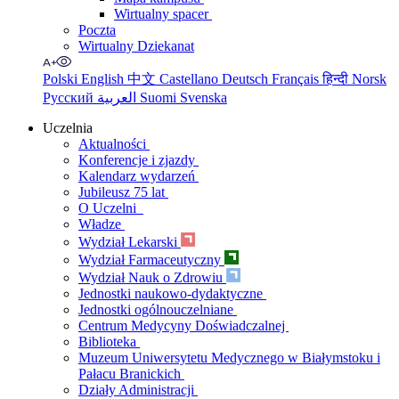
Wirtualny spacer
Poczta
Wirtualny Dziekanat
Polski
English
中文
Castellano
Deutsch
Français
हिन्दी
Norsk
Русский
العربية
Suomi
Svenska
Uczelnia
Aktualności
Konferencje i zjazdy
Kalendarz wydarzeń
Jubileusz 75 lat
O Uczelni
Władze
Wydział Lekarski
Wydział Farmaceutyczny
Wydział Nauk o Zdrowiu
Jednostki naukowo-dydaktyczne
Jednostki ogólnouczelniane
Centrum Medycyny Doświadczalnej
Biblioteka
Muzeum Uniwersytetu Medycznego w Białymstoku i
Pałacu Branickich
Działy Administracji