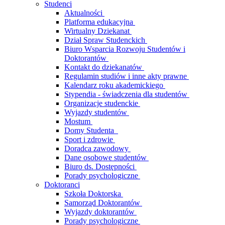
Studenci
Aktualności
Platforma edukacyjna
Wirtualny Dziekanat
Dział Spraw Studenckich
Biuro Wsparcia Rozwoju Studentów i
Doktorantów
Kontakt do dziekanatów
Regulamin studiów i inne akty prawne
Kalendarz roku akademickiego
Stypendia - świadczenia dla studentów
Organizacje studenckie
Wyjazdy studentów
Mostum
Domy Studenta
Sport i zdrowie
Doradca zawodowy
Dane osobowe studentów
Biuro ds. Dostępności
Porady psychologiczne
Doktoranci
Szkoła Doktorska
Samorząd Doktorantów
Wyjazdy doktorantów
Porady psychologiczne