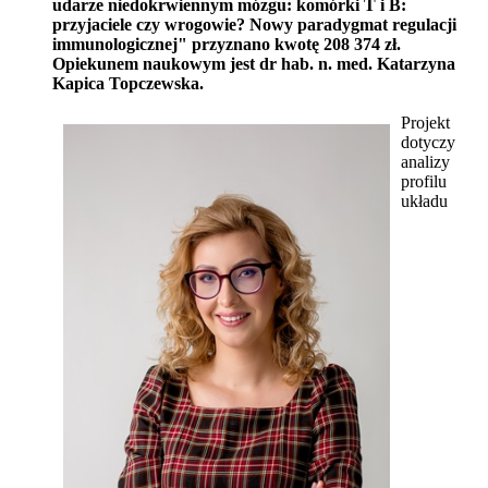
udarze niedokrwiennym mózgu: komórki T i B:
przyjaciele czy wrogowie? Nowy paradygmat regulacji
immunologicznej" przyznano kwotę 208 374 zł.
Opiekunem naukowym jest dr hab. n. med. Katarzyna
Kapica Topczewska.
Projekt
dotyczy
analizy
profilu
układu