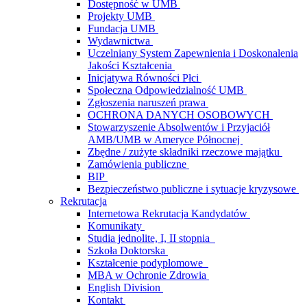
Dostępność w UMB
Projekty UMB
Fundacja UMB
Wydawnictwa
Uczelniany System Zapewnienia i Doskonalenia
Jakości Kształcenia
Inicjatywa Równości Płci
Społeczna Odpowiedzialność UMB
Zgłoszenia naruszeń prawa
OCHRONA DANYCH OSOBOWYCH
Stowarzyszenie Absolwentów i Przyjaciół
AMB/UMB w Ameryce Północnej
Zbędne / zużyte składniki rzeczowe majątku
Zamówienia publiczne
BIP
Bezpieczeństwo publiczne i sytuacje kryzysowe
Rekrutacja
Internetowa Rekrutacja Kandydatów
Komunikaty
Studia jednolite, I, II stopnia
Szkoła Doktorska
Kształcenie podyplomowe
MBA w Ochronie Zdrowia
English Division
Kontakt