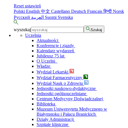
Reset ustawień
Polski
English
中文
Castellano
Deutsch
Français
हिन्दी
Norsk
Русский
العربية
Suomi
Svenska
wyszukaj
Szukaj
Uczelnia
Aktualności
Konferencje i zjazdy
Kalendarz wydarzeń
Jubileusz 75 lat
O Uczelni
Władze
Wydział Lekarski
Wydział Farmaceutyczny
Wydział Nauk o Zdrowiu
Jednostki naukowo-dydaktyczne
Jednostki ogólnouczelniane
Centrum Medycyny Doświadczalnej
Biblioteka
Muzeum Uniwersytetu Medycznego w
Białymstoku i Pałacu Branickich
Działy Administracji
Szpitale kliniczne