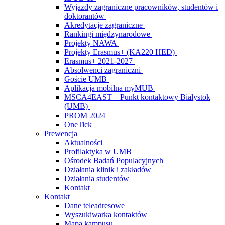
Wyjazdy zagraniczne pracowników, studentów i
doktorantów
Akredytacje zagraniczne
Rankingi międzynarodowe
Projekty NAWA
Projekty Erasmus+ (KA220 HED)
Erasmus+ 2021-2027
Absolwenci zagraniczni
Goście UMB
Aplikacja mobilna myMUB
MSCA4EAST – Punkt kontaktowy Białystok
(UMB)
PROM 2024
OneTick
Prewencja
Aktualności
Profilaktyka w UMB
Ośrodek Badań Populacyjnych
Działania klinik i zakładów
Działania studentów
Kontakt
Kontakt
Dane teleadresowe
Wyszukiwarka kontaktów
Mapa kampusu