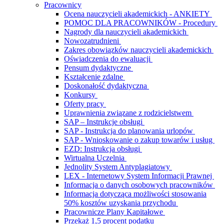
Pracownicy
Ocena nauczycieli akademickich - ANKIETY
POMOC DLA PRACOWNIKÓW - Procedury
Nagrody dla nauczycieli akademickich
Nowozatrudnieni
Zakres obowiązków nauczycieli akademickich
Oświadczenia do ewaluacji
Pensum dydaktyczne
Kształcenie zdalne
Doskonałość dydaktyczna
Konkursy
Oferty pracy
Uprawnienia związane z rodzicielstwem
SAP – Instrukcje obsługi
SAP - Instrukcja do planowania urlopów
SAP - Wnioskowanie o zakup towarów i usług
EZD: Instrukcja obsługi
Wirtualna Uczelnia
Jednolity System Antyplagiatowy
LEX - Internetowy System Informacji Prawnej
Informacja o danych osobowych pracowników
Informacja dotycząca możliwości stosowania
50% kosztów uzyskania przychodu
Pracownicze Plany Kapitałowe
Przekaż 1,5 procent podatku