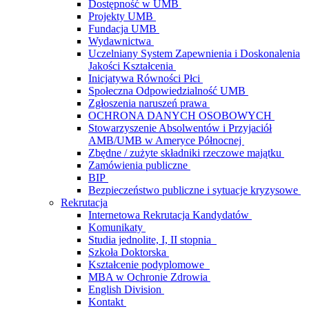
Dostępność w UMB
Projekty UMB
Fundacja UMB
Wydawnictwa
Uczelniany System Zapewnienia i Doskonalenia
Jakości Kształcenia
Inicjatywa Równości Płci
Społeczna Odpowiedzialność UMB
Zgłoszenia naruszeń prawa
OCHRONA DANYCH OSOBOWYCH
Stowarzyszenie Absolwentów i Przyjaciół
AMB/UMB w Ameryce Północnej
Zbędne / zużyte składniki rzeczowe majątku
Zamówienia publiczne
BIP
Bezpieczeństwo publiczne i sytuacje kryzysowe
Rekrutacja
Internetowa Rekrutacja Kandydatów
Komunikaty
Studia jednolite, I, II stopnia
Szkoła Doktorska
Kształcenie podyplomowe
MBA w Ochronie Zdrowia
English Division
Kontakt