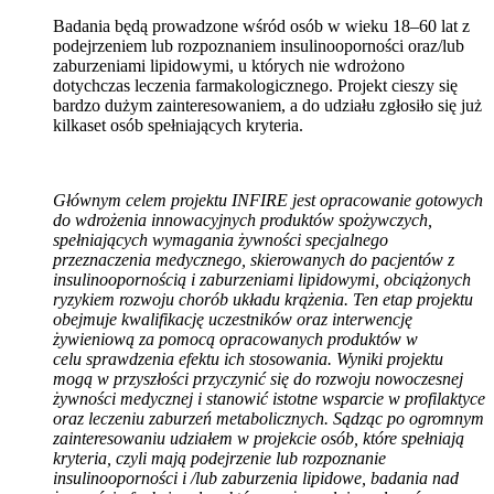
Badania będą prowadzone wśród osób w wieku 18–60 lat z
podejrzeniem lub rozpoznaniem insulinooporności oraz/lub
zaburzeniami lipidowymi, u których nie wdrożono
dotychczas leczenia farmakologicznego. Projekt cieszy się
bardzo dużym zainteresowaniem, a do udziału zgłosiło się już
kilkaset osób spełniających kryteria.
Głównym celem projektu INFIRE jest opracowanie gotowych
do wdrożenia innowacyjnych produktów spożywczych,
spełniających wymagania żywności specjalnego
przeznaczenia medycznego, skierowanych do pacjentów z
insulinoopornością i zaburzeniami lipidowymi, obciążonych
ryzykiem rozwoju chorób układu krążenia. Ten etap projektu
obejmuje kwalifikację uczestników oraz interwencję
żywieniową za pomocą opracowanych produktów w
celu sprawdzenia efektu ich stosowania. Wyniki projektu
mogą w przyszłości przyczynić się do rozwoju nowoczesnej
żywności medycznej i stanowić istotne wsparcie w profilaktyce
oraz leczeniu zaburzeń metabolicznych. Sądząc po ogromnym
zainteresowaniu udziałem w projekcie osób, które spełniają
kryteria, czyli mają podejrzenie lub rozpoznanie
insulinooporności i /lub zaburzenia lipidowe, badania nad