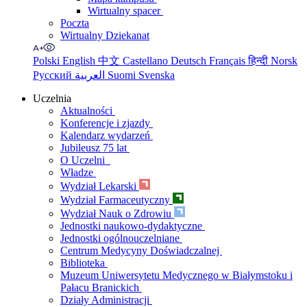
Wirtualny spacer
Poczta
Wirtualny Dziekanat
Polski
English
中文
Castellano
Deutsch
Français
हिन्दी
Norsk
Русский
العربية
Suomi
Svenska
Uczelnia
Aktualności
Konferencje i zjazdy
Kalendarz wydarzeń
Jubileusz 75 lat
O Uczelni
Władze
Wydział Lekarski
Wydział Farmaceutyczny
Wydział Nauk o Zdrowiu
Jednostki naukowo-dydaktyczne
Jednostki ogólnouczelniane
Centrum Medycyny Doświadczalnej
Biblioteka
Muzeum Uniwersytetu Medycznego w Białymstoku i
Pałacu Branickich
Działy Administracji