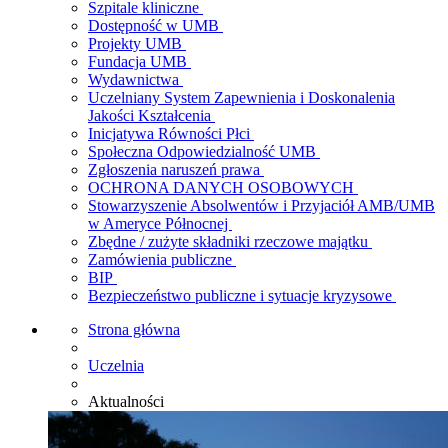
Szpitale kliniczne
Dostępność w UMB
Projekty UMB
Fundacja UMB
Wydawnictwa
Uczelniany System Zapewnienia i Doskonalenia
Jakości Kształcenia
Inicjatywa Równości Płci
Społeczna Odpowiedzialność UMB
Zgłoszenia naruszeń prawa
OCHRONA DANYCH OSOBOWYCH
Stowarzyszenie Absolwentów i Przyjaciół AMB/UMB
w Ameryce Północnej
Zbędne / zużyte składniki rzeczowe majątku
Zamówienia publiczne
BIP
Bezpieczeństwo publiczne i sytuacje kryzysowe
Strona główna
Uczelnia
Aktualności