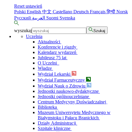
Reset ustawień
Polski
English
中文
Castellano
Deutsch
Français
हिन्दी
Norsk
Русский
العربية
Suomi
Svenska
wyszukaj
Szukaj
Uczelnia
Aktualności
Konferencje i zjazdy
Kalendarz wydarzeń
Jubileusz 75 lat
O Uczelni
Władze
Wydział Lekarski
Wydział Farmaceutyczny
Wydział Nauk o Zdrowiu
Jednostki naukowo-dydaktyczne
Jednostki ogólnouczelniane
Centrum Medycyny Doświadczalnej
Biblioteka
Muzeum Uniwersytetu Medycznego w
Białymstoku i Pałacu Branickich
Działy Administracji
Szpitale kliniczne