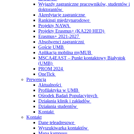
Wyjazdy zagraniczne pracowników, studentów i
doktorantów
Akredytacje zagraniczne
Rankingi międzynarodowe
Projekty NAWA
Projekty Erasmus+ (KA220 HED)
Erasmus+ 2021-2027
Absolwenci zagraniczni
Goście UMB
Aplikacja mobilna myMUB
MSCA4EAST – Punkt kontaktowy Białystok
(UMB)
PROM 2024
OneTick
Prewencja
Aktualności
Profilaktyka w UMB
Ośrodek Badań Populacyjnych
Działania klinik i zakładów
Działania studentów
Kontakt
Kontakt
Dane teleadresowe
Wyszukiwarka kontaktów
Mapa kampusu