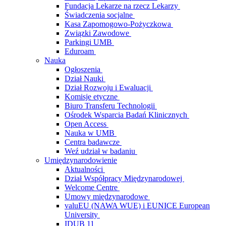
Fundacja Lekarze na rzecz Lekarzy
Świadczenia socjalne
Kasa Zapomogowo-Pożyczkowa
Związki Zawodowe
Parkingi UMB
Eduroam
Nauka
Ogłoszenia
Dział Nauki
Dział Rozwoju i Ewaluacji
Komisje etyczne
Biuro Transferu Technologii
Ośrodek Wsparcia Badań Klinicznych
Open Access
Nauka w UMB
Centra badawcze
Weź udział w badaniu
Umiędzynarodowienie
Aktualności
Dział Współpracy Międzynarodowej
Welcome Centre
Umowy międzynarodowe
valuEU (NAWA WUE) i EUNICE European
University
IDUB 11