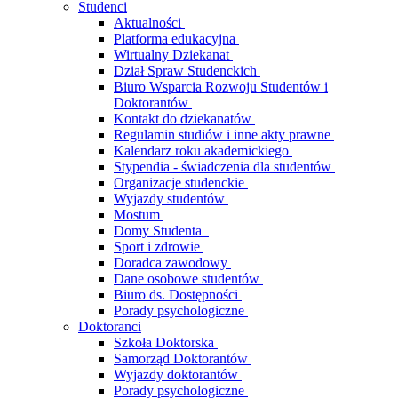
Studenci
Aktualności
Platforma edukacyjna
Wirtualny Dziekanat
Dział Spraw Studenckich
Biuro Wsparcia Rozwoju Studentów i
Doktorantów
Kontakt do dziekanatów
Regulamin studiów i inne akty prawne
Kalendarz roku akademickiego
Stypendia - świadczenia dla studentów
Organizacje studenckie
Wyjazdy studentów
Mostum
Domy Studenta
Sport i zdrowie
Doradca zawodowy
Dane osobowe studentów
Biuro ds. Dostępności
Porady psychologiczne
Doktoranci
Szkoła Doktorska
Samorząd Doktorantów
Wyjazdy doktorantów
Porady psychologiczne