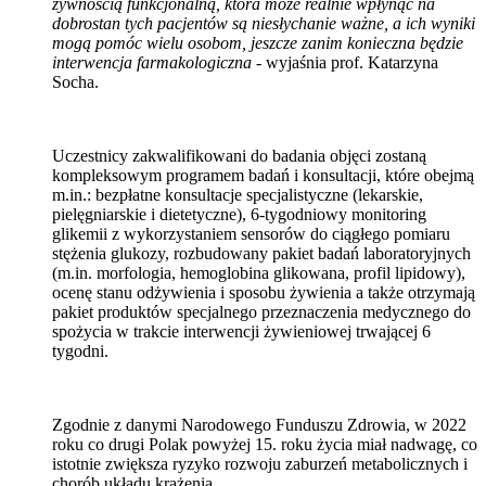
żywnością funkcjonalną, która może realnie wpłynąć na
dobrostan tych pacjentów są niesłychanie ważne, a ich wyniki
mogą pomóc wielu osobom, jeszcze zanim konieczna będzie
interwencja farmakologiczna
- wyjaśnia prof. Katarzyna
Socha.
Uczestnicy zakwalifikowani do badania objęci zostaną
kompleksowym programem badań i konsultacji, które obejmą
m.in.: bezpłatne konsultacje specjalistyczne (lekarskie,
pielęgniarskie i dietetyczne), 6-tygodniowy monitoring
glikemii z wykorzystaniem sensorów do ciągłego pomiaru
stężenia glukozy, rozbudowany pakiet badań laboratoryjnych
(m.in. morfologia, hemoglobina glikowana, profil lipidowy),
ocenę stanu odżywienia i sposobu żywienia a także otrzymają
pakiet produktów specjalnego przeznaczenia medycznego do
spożycia w trakcie interwencji żywieniowej trwającej 6
tygodni.
Zgodnie z danymi Narodowego Funduszu Zdrowia, w 2022
roku co drugi Polak powyżej 15. roku życia miał nadwagę, co
istotnie zwiększa ryzyko rozwoju zaburzeń metabolicznych i
chorób układu krążenia.