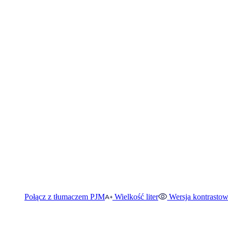
Połącz z tłumaczem PJM
Wielkość liter
Wersja kontrasto