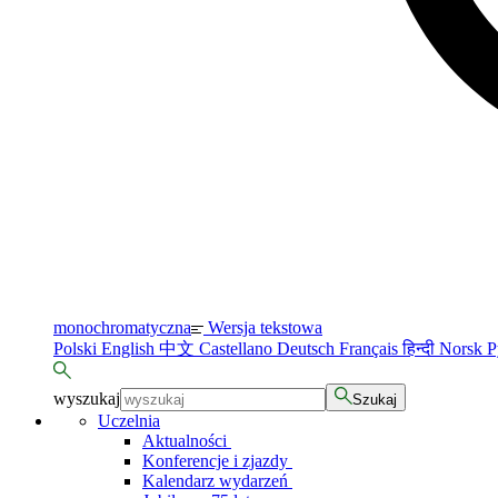
monochromatyczna
Wersja tekstowa
Polski
English
中文
Castellano
Deutsch
Français
हिन्दी
Norsk
Р
wyszukaj
Szukaj
Uczelnia
Aktualności
Konferencje i zjazdy
Kalendarz wydarzeń