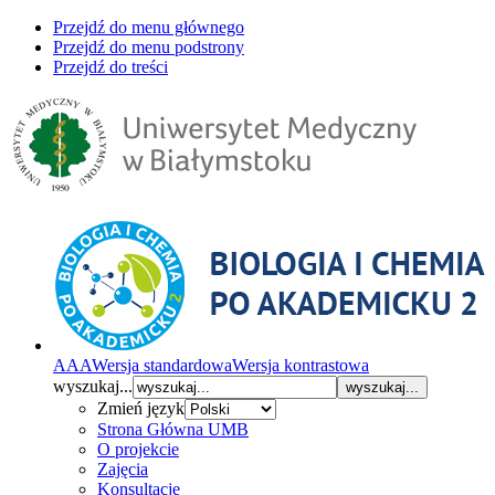
Przejdź do menu głównego
Przejdź do menu podstrony
Przejdź do treści
A
A
A
Wersja standardowa
Wersja kontrastowa
wyszukaj...
wyszukaj...
Zmień język
Strona Główna UMB
O projekcie
Zajęcia
Konsultacje