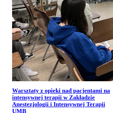
Warsztaty z opieki nad pacjentami na
intensywnej terapii w Zakładzie
Anestezjologii i Intensywnej Terapii
UMB