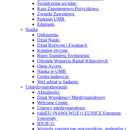
Świadczenia socjalne
Kasa Zapomogowo-Pożyczkowa
Związki Zawodowe
Parkingi UMB
Eduroam
Nauka
Ogłoszenia
Dział Nauki
Dział Rozwoju i Ewaluacji
Komisje etyczne
Biuro Transferu Technologii
Ośrodek Wsparcia Badań Klinicznych
Open Access
Nauka w UMB
Centra badawcze
Weź udział w badaniu
Umiędzynarodowienie
Aktualności
Dział Współpracy Międzynarodowej
Welcome Centre
Umowy międzynarodowe
valuEU (NAWA WUE) i EUNICE European
University
IDUB 11
Wyjazdy zagraniczne pracowników, studentów i