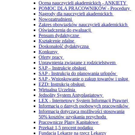
Ocena nauczycieli akademickich - ANKIETY
POMOC DLA PRACOWNIKÓW - Procedury
Nagrody dla nauczycieli akademickich
Nowozatrudnieni
Zakres obowiązków nauczycieli akademickich
Oświadczenia do ewaluacji
Pensum dydaktyczne
Kształcenie zdalne
Doskonałość dydaktyczna
Konkursy
Oferty pracy
Uprawnienia związane z rodzicielstwem
SAP – Instrukcje obsługi
SAP - Instrukcja do planowania urlopów
SAP - Wnioskowanie o zakup towarów i usług
EZD: Instrukcja obsługi
Wirtualna Uczelnia
Jednolity System Antyplagiatowy
LEX - Internetowy System Informacji Prawnej
Informacja o danych osobowych pracowników
Informacja dotycząca możliwości stosowania
50% kosztów uzyskania przychodu
Pracownicze Plany Kapitałowe
Przekaż 1,5 procent podatku
Fundacja Lekarze na rzecz Lekarzy