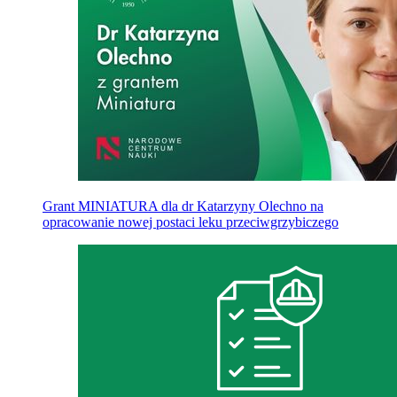
Grant MINIATURA dla dr Katarzyny Olechno na
opracowanie nowej postaci leku przeciwgrzybiczego