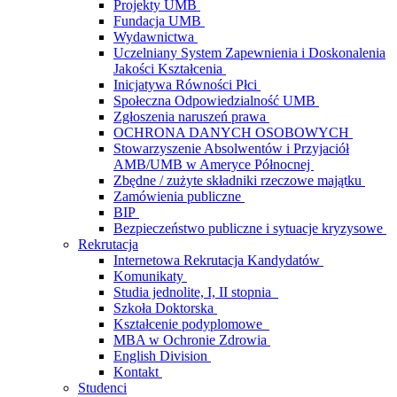
Projekty UMB
Fundacja UMB
Wydawnictwa
Uczelniany System Zapewnienia i Doskonalenia
Jakości Kształcenia
Inicjatywa Równości Płci
Społeczna Odpowiedzialność UMB
Zgłoszenia naruszeń prawa
OCHRONA DANYCH OSOBOWYCH
Stowarzyszenie Absolwentów i Przyjaciół
AMB/UMB w Ameryce Północnej
Zbędne / zużyte składniki rzeczowe majątku
Zamówienia publiczne
BIP
Bezpieczeństwo publiczne i sytuacje kryzysowe
Rekrutacja
Internetowa Rekrutacja Kandydatów
Komunikaty
Studia jednolite, I, II stopnia
Szkoła Doktorska
Kształcenie podyplomowe
MBA w Ochronie Zdrowia
English Division
Kontakt
Studenci