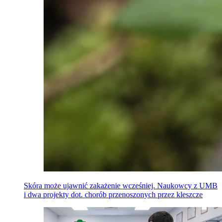
Skóra może ujawnić zakażenie wcześniej. Naukowcy z UMB
i dwa projekty dot. chorób przenoszonych przez kleszcze