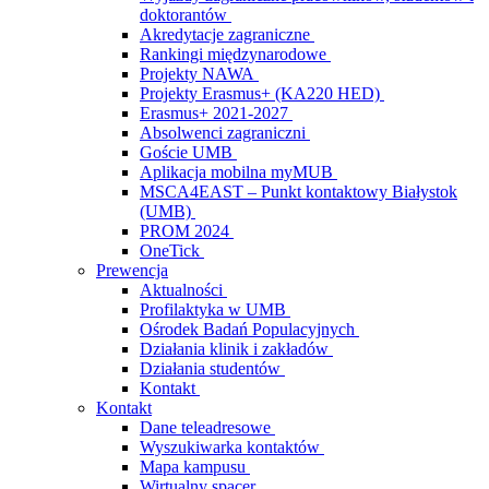
doktorantów
Akredytacje zagraniczne
Rankingi międzynarodowe
Projekty NAWA
Projekty Erasmus+ (KA220 HED)
Erasmus+ 2021-2027
Absolwenci zagraniczni
Goście UMB
Aplikacja mobilna myMUB
MSCA4EAST – Punkt kontaktowy Białystok
(UMB)
PROM 2024
OneTick
Prewencja
Aktualności
Profilaktyka w UMB
Ośrodek Badań Populacyjnych
Działania klinik i zakładów
Działania studentów
Kontakt
Kontakt
Dane teleadresowe
Wyszukiwarka kontaktów
Mapa kampusu
Wirtualny spacer