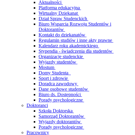
Aktualności
Platforma edukacyjna
Wirtualny Dziekanat
Dział Spraw Studenckich
Biuro Wsparcia Rozwoju Studentów i
Doktorantów
Kontakt do dziekanatów
Regulamin studiów i inne akty prawne
Kalendarz roku akademickiego
Stypendia - świadczenia dla studentów
Organizacje studenckie
Wyjazdy studentów
Mostum
Domy Studenta
Sport i zdrowie
Doradca zawodowy
Dane osobowe studentów
Biuro ds. Dostępności
Porady psychologiczne
Doktoranci
Szkoła Doktorska
Samorząd Doktorantów
Wyjazdy doktorantów
Porady psychologiczne
Pracownicy