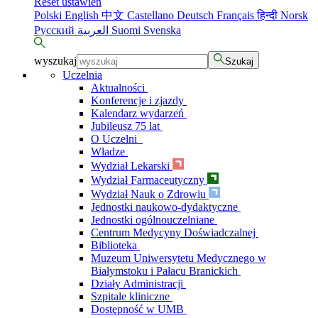
Reset ustawień
Polski
English
中文
Castellano
Deutsch
Français
हिन्दी
Norsk
Русский
العربية
Suomi
Svenska
wyszukaj
Szukaj
Uczelnia
Aktualności
Konferencje i zjazdy
Kalendarz wydarzeń
Jubileusz 75 lat
O Uczelni
Władze
Wydział Lekarski
Wydział Farmaceutyczny
Wydział Nauk o Zdrowiu
Jednostki naukowo-dydaktyczne
Jednostki ogólnouczelniane
Centrum Medycyny Doświadczalnej
Biblioteka
Muzeum Uniwersytetu Medycznego w
Białymstoku i Pałacu Branickich
Działy Administracji
Szpitale kliniczne
Dostępność w UMB