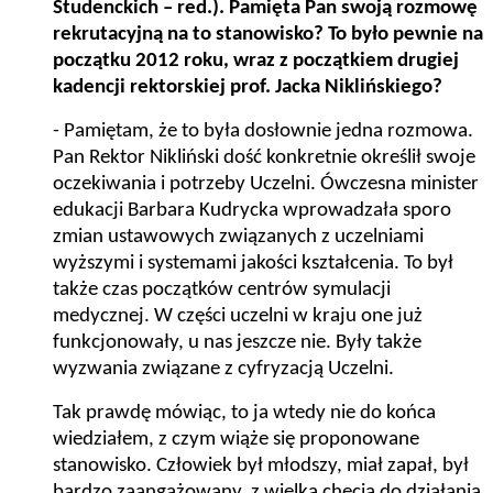
Studenckich – red.). Pamięta Pan swoją rozmowę
rekrutacyjną na to stanowisko? To było pewnie na
początku 2012 roku, wraz z początkiem drugiej
kadencji rektorskiej prof. Jacka Niklińskiego?
- P
amiętam, że to była dosłownie jedna rozmowa.
Pan Rektor Nikliński dość konkretnie określił swoje
oczekiwania i potrzeby Uczelni. Ówczesna minister
edukacji Barbara Kudrycka wprowadzała sporo
zmian ustawowych związanych z uczelniami
wyższymi i systemami jakości kształcenia. To był
także czas początków centrów symulacji
medycznej. W części uczelni w kraju one już
funkcjonowały, u nas jeszcze nie. Były także
wyzwania związane z cyfryzacją Uczelni.
Tak prawdę mówiąc, to ja wtedy nie do końca
wiedziałem, z czym wiąże się proponowane
stanowisko. Człowiek był młodszy, miał zapał, był
bardzo zaangażowany, z wielką chęcią do działania