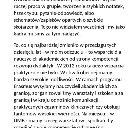
raczej praca w grupie, tworzenie szybkich notatek,
fiszek typu: pytanie-odpowiedź, albo
schematów/zapisków opartych o szybkie
skojarzenia. Tego nie widziałem wcześniej i my jako
kadra musimy za tym nadążyć.
To, co się najbardziej zmieniło w przeciągu tych
dziesięciu lat - w moim odczuciu – to wsparcie dla
nauczycieli akademickich od strony kompetencji i
rozwoju dydaktyki. W 2012 roku takiego wsparcia
praktycznie nie było. W chwili obecnej mamy
bardzo szerokie możliwości. W ramach programu
Erasmus wysyłamy nauczycieli akademickich za
granicę, zorganizowaliśmy warsztaty i szkolenia za
granicą i w kraju odnośnie komunikacji,
praktycznych egzaminów klinicznych czy obsługi
fantomów wysokiej wierności. Na miejscu – w
UMB - mamy szereg warsztatów i spotkań, by
rozwijać swoje kompetencje cyfrowe (np.