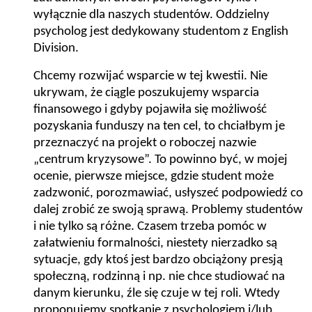
wyłącznie dla naszych studentów. Oddzielny
psycholog jest dedykowany studentom z English
Division.
Chcemy rozwijać wsparcie w tej kwestii. Nie
ukrywam, że ciągle poszukujemy wsparcia
finansowego i gdyby pojawiła się możliwość
pozyskania funduszy na ten cel, to chciałbym je
przeznaczyć na projekt o roboczej nazwie
„centrum kryzysowe”. To powinno być, w mojej
ocenie, pierwsze miejsce, gdzie student może
zadzwonić, porozmawiać, usłyszeć podpowiedź co
dalej zrobić ze swoją sprawą. Problemy studentów
i nie tylko są różne. Czasem trzeba pomóc w
załatwieniu formalności, niestety nierzadko są
sytuacje, gdy ktoś jest bardzo obciążony presją
społeczną, rodzinną i np. nie chce studiować na
danym kierunku, źle się czuje w tej roli. Wtedy
proponujemy spotkanie z psychologiem i/lub