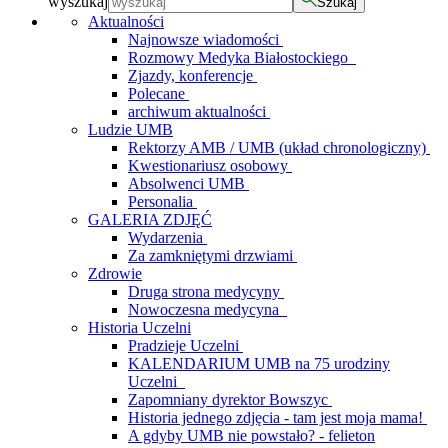
wyszukaj
Szukaj
Aktualności
Najnowsze wiadomości
Rozmowy Medyka Białostockiego
Zjazdy, konferencje
Polecane
archiwum aktualności
Ludzie UMB
Rektorzy AMB / UMB (układ chronologiczny)
Kwestionariusz osobowy
Absolwenci UMB
Personalia
GALERIA ZDJĘĆ
Wydarzenia
Za zamkniętymi drzwiami
Zdrowie
Druga strona medycyny
Nowoczesna medycyna
Historia Uczelni
Pradzieje Uczelni
KALENDARIUM UMB na 75 urodziny
Uczelni
Zapomniany dyrektor Bowszyc
Historia jednego zdjęcia - tam jest moja mama!
A gdyby UMB nie powstało? - felieton