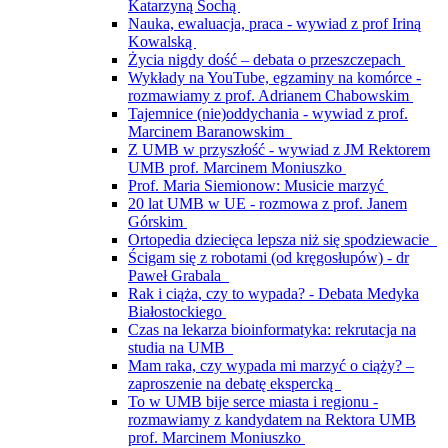
Katarzyną Sochą
Nauka, ewaluacja, praca - wywiad z prof Iriną
Kowalską
Życia nigdy dość – debata o przeszczepach
Wykłady na YouTube, egzaminy na komórce -
rozmawiamy z prof. Adrianem Chabowskim
Tajemnice (nie)oddychania - wywiad z prof.
Marcinem Baranowskim
Z UMB w przyszłość - wywiad z JM Rektorem
UMB prof. Marcinem Moniuszko
Prof. Maria Siemionow: Musicie marzyć
20 lat UMB w UE - rozmowa z prof. Janem
Górskim
Ortopedia dziecięca lepsza niż się spodziewacie
Ścigam się z robotami (od kręgosłupów) - dr
Paweł Grabala
Rak i ciąża, czy to wypada? - Debata Medyka
Białostockiego
Czas na lekarza bioinformatyka: rekrutacja na
studia na UMB
Mam raka, czy wypada mi marzyć o ciąży? –
zaproszenie na debatę ekspercką
To w UMB bije serce miasta i regionu -
rozmawiamy z kandydatem na Rektora UMB
prof. Marcinem Moniuszko