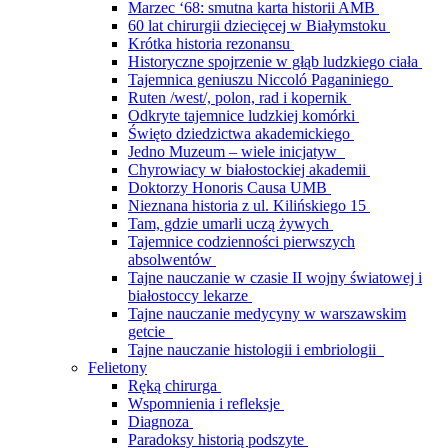
Marzec ‘68: smutna karta historii AMB
60 lat chirurgii dziecięcej w Białymstoku
Krótka historia rezonansu
Historyczne spojrzenie w głąb ludzkiego ciała
Tajemnica geniuszu Niccoló Paganiniego
Ruten /west/, polon, rad i kopernik
Odkryte tajemnice ludzkiej komórki
Święto dziedzictwa akademickiego
Jedno Muzeum – wiele inicjatyw
Chyrowiacy w białostockiej akademii
Doktorzy Honoris Causa UMB
Nieznana historia z ul. Kilińskiego 15
Tam, gdzie umarli uczą żywych
Tajemnice codzienności pierwszych
absolwentów
Tajne nauczanie w czasie II wojny światowej i
białostoccy lekarze
Tajne nauczanie medycyny w warszawskim
getcie
Tajne nauczanie histologii i embriologii
Felietony
Ręką chirurga
Wspomnienia i refleksje
Diagnoza
Paradoksy historią podszyte