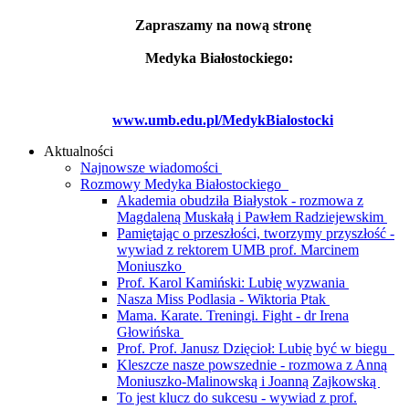
Zapraszamy na nową stronę
Medyka Białostockiego:
www.umb.edu.pl/MedykBialostocki
Aktualności
Najnowsze wiadomości
Rozmowy Medyka Białostockiego
Akademia obudziła Białystok - rozmowa z
Magdaleną Muskałą i Pawłem Radziejewskim
Pamiętając o przeszłości, tworzymy przyszłość -
wywiad z rektorem UMB prof. Marcinem
Moniuszko
Prof. Karol Kamiński: Lubię wyzwania
Nasza Miss Podlasia - Wiktoria Ptak
Mama. Karate. Treningi. Fight - dr Irena
Głowińska
Prof. Prof. Janusz Dzięcioł: Lubię być w biegu
Kleszcze nasze powszednie - rozmowa z Anną
Moniuszko-Malinowską i Joanną Zajkowską
To jest klucz do sukcesu - wywiad z prof.