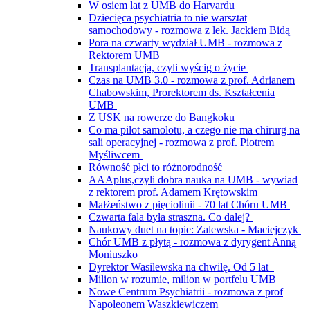
W osiem lat z UMB do Harvardu
Dziecięca psychiatria to nie warsztat
samochodowy - rozmowa z lek. Jackiem Bidą
Pora na czwarty wydział UMB - rozmowa z
Rektorem UMB
Transplantacja, czyli wyścig o życie
Czas na UMB 3.0 - rozmowa z prof. Adrianem
Chabowskim, Prorektorem ds. Kształcenia
UMB
Z USK na rowerze do Bangkoku
Co ma pilot samolotu, a czego nie ma chirurg na
sali operacyjnej - rozmowa z prof. Piotrem
Myśliwcem
Równość płci to różnorodność
AAAplus,czyli dobra nauka na UMB - wywiad
z rektorem prof. Adamem Krętowskim
Małżeństwo z pięciolinii - 70 lat Chóru UMB
Czwarta fala była straszna. Co dalej?
Naukowy duet na topie: Zalewska - Maciejczyk
Chór UMB z płytą - rozmowa z dyrygent Anną
Moniuszko
Dyrektor Wasilewska na chwilę. Od 5 lat
Milion w rozumie, milion w portfelu UMB
Nowe Centrum Psychiatrii - rozmowa z prof
Napoleonem Waszkiewiczem