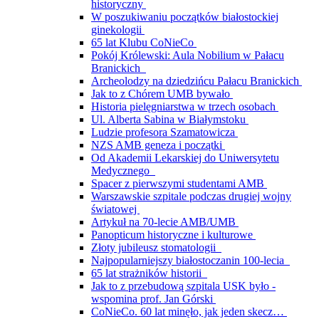
historyczny
W poszukiwaniu początków białostockiej
ginekologii
65 lat Klubu CoNieCo
Pokój Królewski: Aula Nobilium w Pałacu
Branickich
Archeolodzy na dziedzińcu Pałacu Branickich
Jak to z Chórem UMB bywało
Historia pielęgniarstwa w trzech osobach
Ul. Alberta Sabina w Białymstoku
Ludzie profesora Szamatowicza
NZS AMB geneza i początki
Od Akademii Lekarskiej do Uniwersytetu
Medycznego
Spacer z pierwszymi studentami AMB
Warszawskie szpitale podczas drugiej wojny
światowej
Artykuł na 70-lecie AMB/UMB
Panopticum historyczne i kulturowe
Złoty jubileusz stomatologii
Najpopularniejszy białostoczanin 100-lecia
65 lat strażników historii
Jak to z przebudową szpitala USK było -
wspomina prof. Jan Górski
CoNieCo. 60 lat minęło, jak jeden skecz…