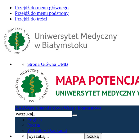
Przejdź do menu głównego
Przejdź do menu podstrony
Przejdź do treści
Strona Główna UMB
A
A
A
Wersja standardowa
Wersja kontrastowa
English
Poczta
Wirtualny Dziekanat
Szukaj