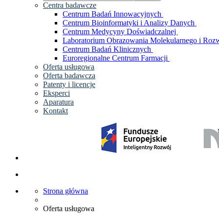
Centra badawcze
Centrum Badań Innowacyjnych
Centrum Bioinformatyki i Analizy Danych
Centrum Medycyny Doświadczalnej
Laboratorium Obrazowania Molekularnego i Rozw
Centrum Badań Klinicznych
Euroregionalne Centrum Farmacji
Oferta usługowa
Oferta badawcza
Patenty i licencje
Eksperci
Aparatura
Kontakt
Strona główna
Oferta usługowa