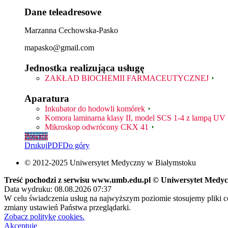
Dane teleadresowe
Marzanna Cechowska-Pasko
mapasko@gmail.com
Jednostka realizująca usługę
ZAKŁAD BIOCHEMII FARMACEUTYCZNEJ
Aparatura
Inkubator do hodowli komórek
Komora laminarna klasy II, model SCS 1-4 z lampą UV
Mikroskop odwrócony CKX 41
Powrót
Drukuj
PDF
Do góry
© 2012-2025 Uniwersytet Medyczny w Białymstoku
Treść pochodzi z serwisu www.umb.edu.pl © Uniwersytet Medy
Data wydruku: 08.08.2026 07:37
W celu świadczenia usług na najwyższym poziomie stosujemy pliki 
zmiany ustawień Państwa przeglądarki.
Zobacz politykę cookies.
Akceptuję