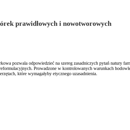
omórek prawidłowych i nowotworowych
a pozwala odpowiedzieć na szereg zasadniczych pytań natury farmako
 preformulacyjnych. Prowadzone w kontrolowanych warunkach hodow
ierzętach, które wymagałyby etycznego uzasadnienia.