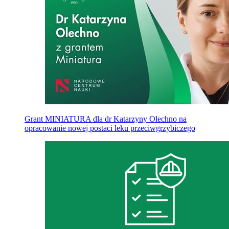
Grant MINIATURA dla dr Katarzyny Olechno na
opracowanie nowej postaci leku przeciwgrzybiczego