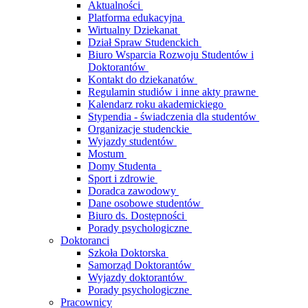
Aktualności
Platforma edukacyjna
Wirtualny Dziekanat
Dział Spraw Studenckich
Biuro Wsparcia Rozwoju Studentów i
Doktorantów
Kontakt do dziekanatów
Regulamin studiów i inne akty prawne
Kalendarz roku akademickiego
Stypendia - świadczenia dla studentów
Organizacje studenckie
Wyjazdy studentów
Mostum
Domy Studenta
Sport i zdrowie
Doradca zawodowy
Dane osobowe studentów
Biuro ds. Dostępności
Porady psychologiczne
Doktoranci
Szkoła Doktorska
Samorząd Doktorantów
Wyjazdy doktorantów
Porady psychologiczne
Pracownicy