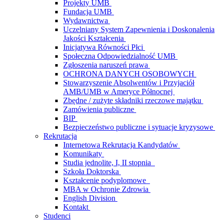
Projekty UMB
Fundacja UMB
Wydawnictwa
Uczelniany System Zapewnienia i Doskonalenia
Jakości Kształcenia
Inicjatywa Równości Płci
Społeczna Odpowiedzialność UMB
Zgłoszenia naruszeń prawa
OCHRONA DANYCH OSOBOWYCH
Stowarzyszenie Absolwentów i Przyjaciół
AMB/UMB w Ameryce Północnej
Zbędne / zużyte składniki rzeczowe majątku
Zamówienia publiczne
BIP
Bezpieczeństwo publiczne i sytuacje kryzysowe
Rekrutacja
Internetowa Rekrutacja Kandydatów
Komunikaty
Studia jednolite, I, II stopnia
Szkoła Doktorska
Kształcenie podyplomowe
MBA w Ochronie Zdrowia
English Division
Kontakt
Studenci