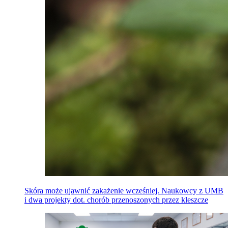
Skóra może ujawnić zakażenie wcześniej. Naukowcy z UMB
i dwa projekty dot. chorób przenoszonych przez kleszcze