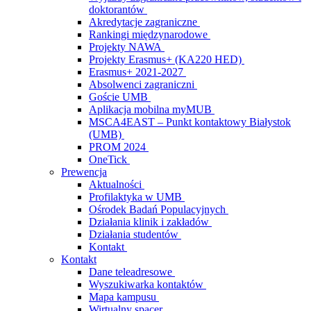
doktorantów
Akredytacje zagraniczne
Rankingi międzynarodowe
Projekty NAWA
Projekty Erasmus+ (KA220 HED)
Erasmus+ 2021-2027
Absolwenci zagraniczni
Goście UMB
Aplikacja mobilna myMUB
MSCA4EAST – Punkt kontaktowy Białystok
(UMB)
PROM 2024
OneTick
Prewencja
Aktualności
Profilaktyka w UMB
Ośrodek Badań Populacyjnych
Działania klinik i zakładów
Działania studentów
Kontakt
Kontakt
Dane teleadresowe
Wyszukiwarka kontaktów
Mapa kampusu
Wirtualny spacer