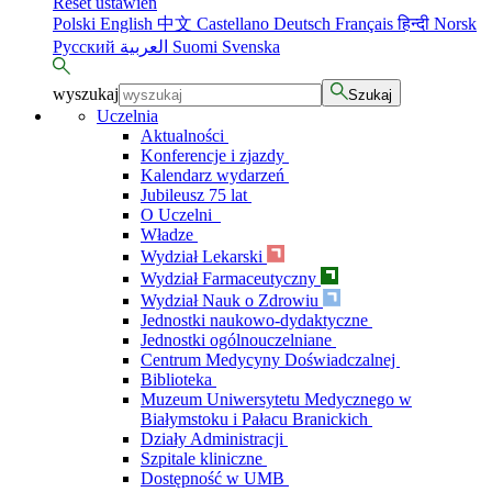
Reset ustawień
Polski
English
中文
Castellano
Deutsch
Français
हिन्दी
Norsk
Русский
العربية
Suomi
Svenska
wyszukaj
Szukaj
Uczelnia
Aktualności
Konferencje i zjazdy
Kalendarz wydarzeń
Jubileusz 75 lat
O Uczelni
Władze
Wydział Lekarski
Wydział Farmaceutyczny
Wydział Nauk o Zdrowiu
Jednostki naukowo-dydaktyczne
Jednostki ogólnouczelniane
Centrum Medycyny Doświadczalnej
Biblioteka
Muzeum Uniwersytetu Medycznego w
Białymstoku i Pałacu Branickich
Działy Administracji
Szpitale kliniczne
Dostępność w UMB