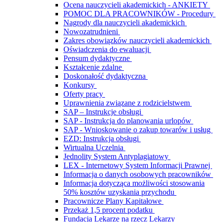
Ocena nauczycieli akademickich - ANKIETY
POMOC DLA PRACOWNIKÓW - Procedury
Nagrody dla nauczycieli akademickich
Nowozatrudnieni
Zakres obowiązków nauczycieli akademickich
Oświadczenia do ewaluacji
Pensum dydaktyczne
Kształcenie zdalne
Doskonałość dydaktyczna
Konkursy
Oferty pracy
Uprawnienia związane z rodzicielstwem
SAP – Instrukcje obsługi
SAP - Instrukcja do planowania urlopów
SAP - Wnioskowanie o zakup towarów i usług
EZD: Instrukcja obsługi
Wirtualna Uczelnia
Jednolity System Antyplagiatowy
LEX - Internetowy System Informacji Prawnej
Informacja o danych osobowych pracowników
Informacja dotycząca możliwości stosowania
50% kosztów uzyskania przychodu
Pracownicze Plany Kapitałowe
Przekaż 1,5 procent podatku
Fundacja Lekarze na rzecz Lekarzy