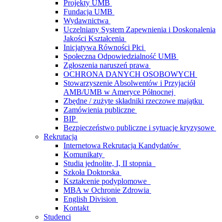
Projekty UMB
Fundacja UMB
Wydawnictwa
Uczelniany System Zapewnienia i Doskonalenia
Jakości Kształcenia
Inicjatywa Równości Płci
Społeczna Odpowiedzialność UMB
Zgłoszenia naruszeń prawa
OCHRONA DANYCH OSOBOWYCH
Stowarzyszenie Absolwentów i Przyjaciół
AMB/UMB w Ameryce Północnej
Zbędne / zużyte składniki rzeczowe majątku
Zamówienia publiczne
BIP
Bezpieczeństwo publiczne i sytuacje kryzysowe
Rekrutacja
Internetowa Rekrutacja Kandydatów
Komunikaty
Studia jednolite, I, II stopnia
Szkoła Doktorska
Kształcenie podyplomowe
MBA w Ochronie Zdrowia
English Division
Kontakt
Studenci