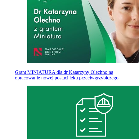
Grant MINIATURA dla dr Katarzyny Olechno na
opracowanie nowej postaci leku przeciwgrzybiczego