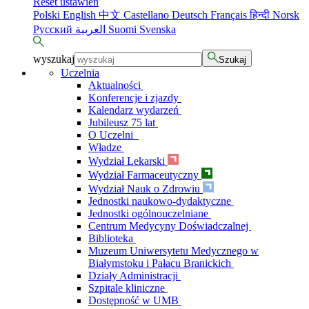
Reset ustawień
Polski
English
中文
Castellano
Deutsch
Français
हिन्दी
Norsk
Русский
العربية
Suomi
Svenska
wyszukaj
Szukaj
Uczelnia
Aktualności
Konferencje i zjazdy
Kalendarz wydarzeń
Jubileusz 75 lat
O Uczelni
Władze
Wydział Lekarski
Wydział Farmaceutyczny
Wydział Nauk o Zdrowiu
Jednostki naukowo-dydaktyczne
Jednostki ogólnouczelniane
Centrum Medycyny Doświadczalnej
Biblioteka
Muzeum Uniwersytetu Medycznego w
Białymstoku i Pałacu Branickich
Działy Administracji
Szpitale kliniczne
Dostępność w UMB