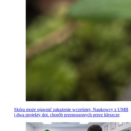
Skóra może ujawnić zakażenie wcześniej. Naukowcy z UMB
i dwa projekty dot. chorób przenoszonych przez kleszcze