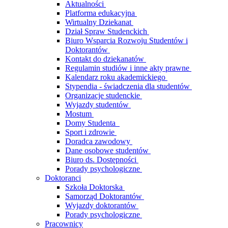
Aktualności
Platforma edukacyjna
Wirtualny Dziekanat
Dział Spraw Studenckich
Biuro Wsparcia Rozwoju Studentów i
Doktorantów
Kontakt do dziekanatów
Regulamin studiów i inne akty prawne
Kalendarz roku akademickiego
Stypendia - świadczenia dla studentów
Organizacje studenckie
Wyjazdy studentów
Mostum
Domy Studenta
Sport i zdrowie
Doradca zawodowy
Dane osobowe studentów
Biuro ds. Dostępności
Porady psychologiczne
Doktoranci
Szkoła Doktorska
Samorząd Doktorantów
Wyjazdy doktorantów
Porady psychologiczne
Pracownicy