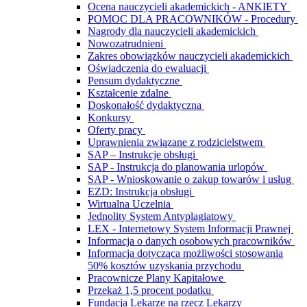
Ocena nauczycieli akademickich - ANKIETY
POMOC DLA PRACOWNIKÓW - Procedury
Nagrody dla nauczycieli akademickich
Nowozatrudnieni
Zakres obowiązków nauczycieli akademickich
Oświadczenia do ewaluacji
Pensum dydaktyczne
Kształcenie zdalne
Doskonałość dydaktyczna
Konkursy
Oferty pracy
Uprawnienia związane z rodzicielstwem
SAP – Instrukcje obsługi
SAP - Instrukcja do planowania urlopów
SAP - Wnioskowanie o zakup towarów i usług
EZD: Instrukcja obsługi
Wirtualna Uczelnia
Jednolity System Antyplagiatowy
LEX - Internetowy System Informacji Prawnej
Informacja o danych osobowych pracowników
Informacja dotycząca możliwości stosowania
50% kosztów uzyskania przychodu
Pracownicze Plany Kapitałowe
Przekaż 1,5 procent podatku
Fundacja Lekarze na rzecz Lekarzy