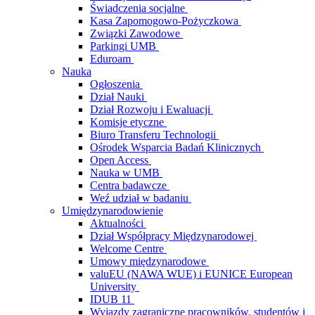
Świadczenia socjalne
Kasa Zapomogowo-Pożyczkowa
Związki Zawodowe
Parkingi UMB
Eduroam
Nauka
Ogłoszenia
Dział Nauki
Dział Rozwoju i Ewaluacji
Komisje etyczne
Biuro Transferu Technologii
Ośrodek Wsparcia Badań Klinicznych
Open Access
Nauka w UMB
Centra badawcze
Weź udział w badaniu
Umiędzynarodowienie
Aktualności
Dział Współpracy Międzynarodowej
Welcome Centre
Umowy międzynarodowe
valuEU (NAWA WUE) i EUNICE European
University
IDUB 11
Wyjazdy zagraniczne pracowników, studentów i