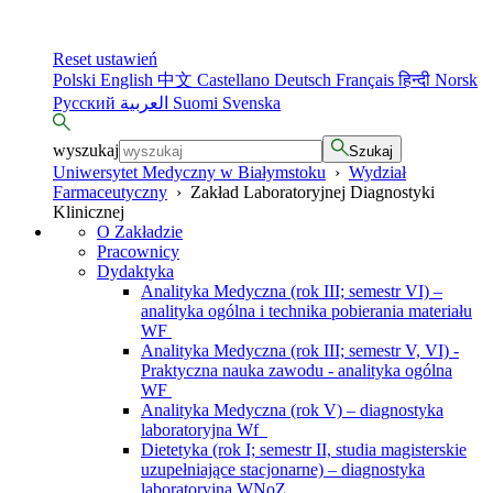
Reset ustawień
Polski
English
中文
Castellano
Deutsch
Français
हिन्दी
Norsk
Русский
العربية
Suomi
Svenska
wyszukaj
Szukaj
Uniwersytet Medyczny w Białymstoku
›
Wydział
Farmaceutyczny
›
Zakład Laboratoryjnej Diagnostyki
Klinicznej
O Zakładzie
Pracownicy
Dydaktyka
Analityka Medyczna (rok III; semestr VI) –
analityka ogólna i technika pobierania materiału
WF
Analityka Medyczna (rok III; semestr V, VI) -
Praktyczna nauka zawodu - analityka ogólna
WF
Analityka Medyczna (rok V) – diagnostyka
laboratoryjna Wf
Dietetyka (rok I; semestr II, studia magisterskie
uzupełniające stacjonarne) – diagnostyka
laboratoryjna WNoZ