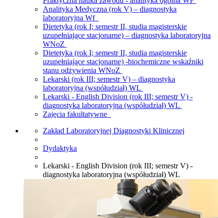
Praktyczna nauka zawodu - analityka ogólna WF
Analityka Medyczna (rok V) – diagnostyka
laboratoryjna Wf
Dietetyka (rok I; semestr II, studia magisterskie
uzupełniające stacjonarne) – diagnostyka laboratoryjna
WNoZ
Dietetyka (rok I; semestr II, studia magisterskie
uzupełniające stacjonarne) -biochemiczne wskaźniki
stanu odżywienia WNoZ
Lekarski (rok III; semestr V) – diagnostyka
laboratoryjna (współudział) WL
Lekarski - English Division (rok III; semestr V) -
diagnostyka laboratoryjna (współudział) WL
Zajęcia fakultatywne
Zakład Laboratoryjnej Diagnostyki Klinicznej
Dydaktyka
Lekarski - English Division (rok III; semestr V) -
diagnostyka laboratoryjna (współudział) WL