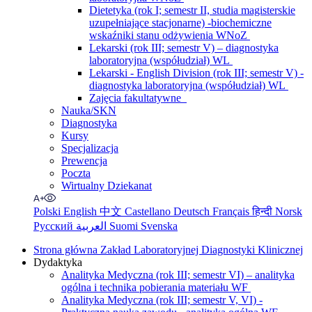
Dietetyka (rok I; semestr II, studia magisterskie
uzupełniające stacjonarne) -biochemiczne
wskaźniki stanu odżywienia WNoZ
Lekarski (rok III; semestr V) – diagnostyka
laboratoryjna (współudział) WL
Lekarski - English Division (rok III; semestr V) -
diagnostyka laboratoryjna (współudział) WL
Zajęcia fakultatywne
Nauka/SKN
Diagnostyka
Kursy
Specjalizacja
Prewencja
Poczta
Wirtualny Dziekanat
Polski
English
中文
Castellano
Deutsch
Français
हिन्दी
Norsk
Русский
العربية
Suomi
Svenska
Strona główna Zakład Laboratoryjnej Diagnostyki Klinicznej
Dydaktyka
Analityka Medyczna (rok III; semestr VI) – analityka
ogólna i technika pobierania materiału WF
Analityka Medyczna (rok III; semestr V, VI) -