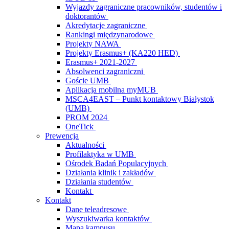
Wyjazdy zagraniczne pracowników, studentów i
doktorantów
Akredytacje zagraniczne
Rankingi międzynarodowe
Projekty NAWA
Projekty Erasmus+ (KA220 HED)
Erasmus+ 2021-2027
Absolwenci zagraniczni
Goście UMB
Aplikacja mobilna myMUB
MSCA4EAST – Punkt kontaktowy Białystok
(UMB)
PROM 2024
OneTick
Prewencja
Aktualności
Profilaktyka w UMB
Ośrodek Badań Populacyjnych
Działania klinik i zakładów
Działania studentów
Kontakt
Kontakt
Dane teleadresowe
Wyszukiwarka kontaktów
Mapa kampusu