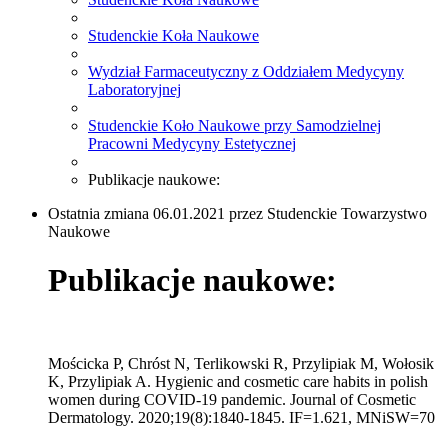
Studenckie Koła Naukowe
Wydział Farmaceutyczny z Oddziałem Medycyny
Laboratoryjnej
Studenckie Koło Naukowe przy Samodzielnej
Pracowni Medycyny Estetycznej
Publikacje naukowe:
Ostatnia zmiana 06.01.2021 przez Studenckie Towarzystwo
Naukowe
Publikacje naukowe:
Mościcka P, Chróst N, Terlikowski R, Przylipiak M, Wołosik
K, Przylipiak A. Hygienic and cosmetic care habits in polish
women during COVID-19 pandemic. Journal of Cosmetic
Dermatology. 2020;19(8):1840-1845. IF=1.621, MNiSW=70