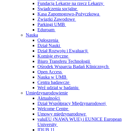
Fundacja Lekarze na rzecz Lekarzy
Świadczenia socjalne
Kasa Zapomogowo-Pożyczkowa
Związki Zawodowe
Parkingi UMB
Eduroam
Nauka
Ogłoszenia
Dział Nauki
Dział Rozwoju i Ewaluacji
Komisje etyczne
Biuro Transferu Technologii
Ośrodek Wsparcia Badań Klinicznych
Open Access
Nauka w UMB
Centra badawcze
Weź udział w badaniu
Umiędzynarodowienie
Aktualności
Dział Współpracy Międzynarodowej
Welcome Centre
Umowy międzynarodowe
valuEU (NAWA WUE) i EUNICE European
University
IDUB 11