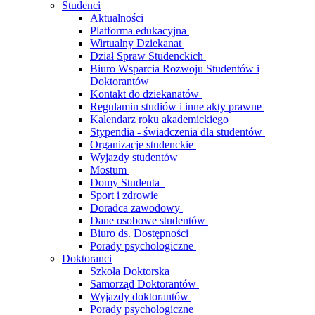
Studenci
Aktualności
Platforma edukacyjna
Wirtualny Dziekanat
Dział Spraw Studenckich
Biuro Wsparcia Rozwoju Studentów i
Doktorantów
Kontakt do dziekanatów
Regulamin studiów i inne akty prawne
Kalendarz roku akademickiego
Stypendia - świadczenia dla studentów
Organizacje studenckie
Wyjazdy studentów
Mostum
Domy Studenta
Sport i zdrowie
Doradca zawodowy
Dane osobowe studentów
Biuro ds. Dostępności
Porady psychologiczne
Doktoranci
Szkoła Doktorska
Samorząd Doktorantów
Wyjazdy doktorantów
Porady psychologiczne