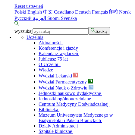
Reset ustawień
Polski
English
中文
Castellano
Deutsch
Français
हिन्दी
Norsk
Русский
العربية
Suomi
Svenska
wyszukaj
Szukaj
Uczelnia
Aktualności
Konferencje i zjazdy
Kalendarz wydarzeń
Jubileusz 75 lat
O Uczelni
Władze
Wydział Lekarski
Wydział Farmaceutyczny
Wydział Nauk o Zdrowiu
Jednostki naukowo-dydaktyczne
Jednostki ogólnouczelniane
Centrum Medycyny Doświadczalnej
Biblioteka
Muzeum Uniwersytetu Medycznego w
Białymstoku i Pałacu Branickich
Działy Administracji
Szpitale kliniczne