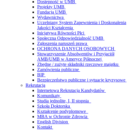
Dostępność w UMB
Projekty UMB
Fundacja UMB
Wydawnictwa
Uczelniany System Zapewnienia i Doskonalenia
Jakości Kształcenia
Inicjatywa Równości Płci
Społeczna Odpowiedzialność UMB
Zgłoszenia naruszeń prawa
OCHRONA DANYCH OSOBOWYCH
Stowarzyszenie Absolwentów i Przyjaciół
AMB/UMB w Ameryce Północnej
Zbędne / zużyte składniki rzeczowe majątku
Zamówienia publiczne
BIP
Bezpieczeństwo publiczne i sytuacje kryzysowe
Rekrutacja
Internetowa Rekrutacja Kandydatów
Komunikaty
Studia jednolite, I, II stopnia
Szkoła Doktorska
Kształcenie podyplomowe
MBA w Ochronie Zdrowia
English Division
Kontakt