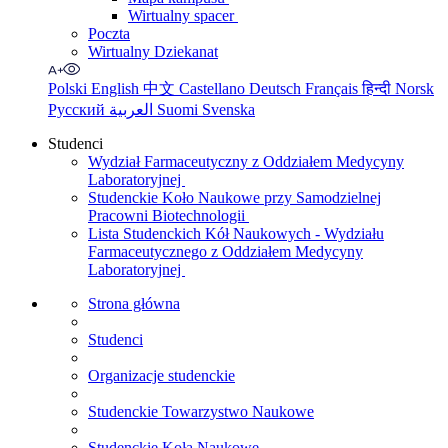
Wirtualny spacer
Poczta
Wirtualny Dziekanat
Polski
English
中文
Castellano
Deutsch
Français
हिन्दी
Norsk
Русский
العربية
Suomi
Svenska
Studenci
Wydział Farmaceutyczny z Oddziałem Medycyny
Laboratoryjnej
Studenckie Koło Naukowe przy Samodzielnej
Pracowni Biotechnologii
Lista Studenckich Kół Naukowych - Wydziału
Farmaceutycznego z Oddziałem Medycyny
Laboratoryjnej
Strona główna
Studenci
Organizacje studenckie
Studenckie Towarzystwo Naukowe
Studenckie Koła Naukowe