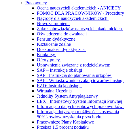
Pracownicy
Ocena nauczycieli akademickich - ANKIETY
POMOC DLA PRACOWNIKÓW - Procedury
Nagrody dla nauczycieli akademickich
Nowozatrudnieni
Zakres obowiązków nauczycieli akademickich
Oświadczenia do ewaluacji
Pensum dydaktyczne
Kształcenie zdalne
Doskonałość dydaktyczna
Konkursy
Oferty pracy
Uprawnienia związane z rodzicielstwem
SAP – Instrukcje obsługi
SAP - Instrukcja do planowania urlopów
SAP - Wnioskowanie o zakup towarów i usług
EZD: Instrukcja obsługi
Wirtualna Uczelnia
Jednolity System Antyplagiatowy
LEX - Internetowy System Informacji Prawnej
Informacja o danych osobowych pracowników
Informacja dotycząca możliwości stosowania
50% kosztów uzyskania przychodu
Pracownicze Plany Kapitałowe
Przekaż 1,5 procent podatku