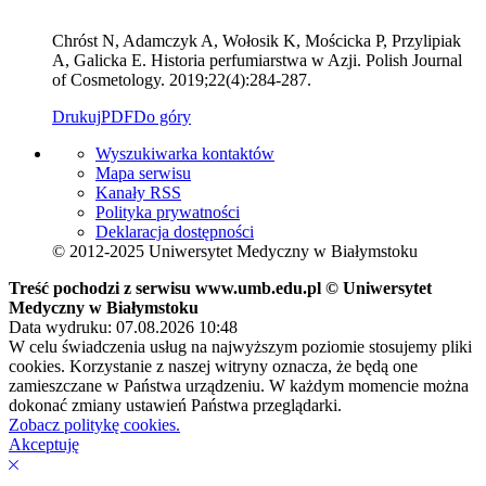
Chróst N, Adamczyk A, Wołosik K, Mościcka P, Przylipiak
A, Galicka E. Historia perfumiarstwa w Azji. Polish Journal
of Cosmetology. 2019;22(4):284-287.
Drukuj
PDF
Do góry
Wyszukiwarka kontaktów
Mapa serwisu
Kanały RSS
Polityka prywatności
Deklaracja dostępności
© 2012-2025 Uniwersytet Medyczny w Białymstoku
Treść pochodzi z serwisu www.umb.edu.pl © Uniwersytet
Medyczny w Białymstoku
Data wydruku: 07.08.2026 10:48
W celu świadczenia usług na najwyższym poziomie stosujemy pliki
cookies. Korzystanie z naszej witryny oznacza, że będą one
zamieszczane w Państwa urządzeniu. W każdym momencie można
dokonać zmiany ustawień Państwa przeglądarki.
Zobacz politykę cookies.
Akceptuję