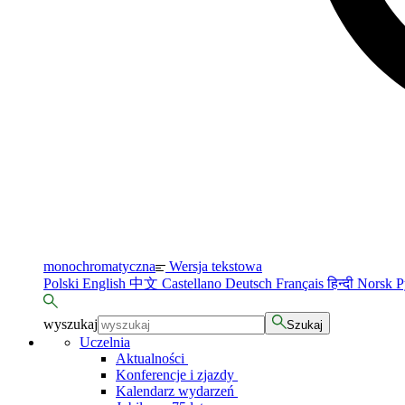
monochromatyczna
Wersja tekstowa
Polski
English
中文
Castellano
Deutsch
Français
हिन्दी
Norsk
Р
wyszukaj
Szukaj
Uczelnia
Aktualności
Konferencje i zjazdy
Kalendarz wydarzeń