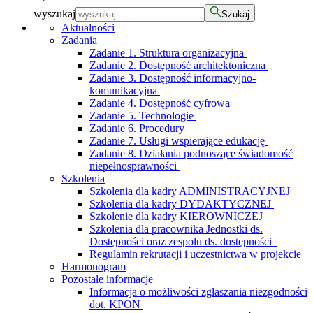
wyszukaj
Szukaj
Aktualności
Zadania
Zadanie 1. Struktura organizacyjna
Zadanie 2. Dostępność architektoniczna
Zadanie 3. Dostępność informacyjno-
komunikacyjna
Zadanie 4. Dostępność cyfrowa
Zadanie 5. Technologie
Zadanie 6. Procedury
Zadanie 7. Usługi wspierające edukację
Zadanie 8. Działania podnoszące świadomość
niepełnosprawności
Szkolenia
Szkolenia dla kadry ADMINISTRACYJNEJ
Szkolenia dla kadry DYDAKTYCZNEJ
Szkolenie dla kadry KIEROWNICZEJ
Szkolenia dla pracownika Jednostki ds.
Dostępności oraz zespołu ds. dostępności
Regulamin rekrutacji i uczestnictwa w projekcie
Harmonogram
Pozostałe informacje
Informacja o możliwości zgłaszania niezgodności
dot. KPON