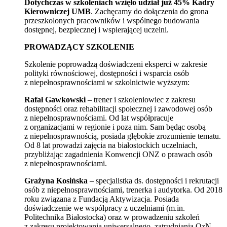
Dotychczas w szkoleniach wzięło udział już 45% Kadry
Kierowniczej UMB
. Zachęcamy do dołączenia do grona
przeszkolonych pracowników i wspólnego budowania
dostępnej, bezpiecznej i wspierającej uczelni.
PROWADZĄCY SZKOLENIE
Szkolenie poprowadzą doświadczeni eksperci w zakresie
polityki równościowej, dostępności i wsparcia osób
z niepełnosprawnościami w szkolnictwie wyższym:
Rafał Gawkowski
– trener i szkoleniowiec z zakresu
dostępności oraz rehabilitacji społecznej i zawodowej osób
z niepełnosprawnościami. Od lat współpracuje
z organizacjami w regionie i poza nim. Sam będąc osobą
z niepełnosprawnością, posiada głębokie zrozumienie tematu.
Od 8 lat prowadzi zajęcia na białostockich uczelniach,
przybliżając zagadnienia Konwencji ONZ o prawach osób
z niepełnosprawnościami.
Grażyna Kosińska
– specjalistka ds. dostępności i rekrutacji
osób z niepełnosprawnościami, trenerka i audytorka. Od 2018
roku związana z Fundacją Aktywizacja. Posiada
doświadczenie we współpracy z uczelniami (m.in.
Politechnika Białostocka) oraz w prowadzeniu szkoleń
z zakresu projektowania uniwersalnego, zatrudniania OzN