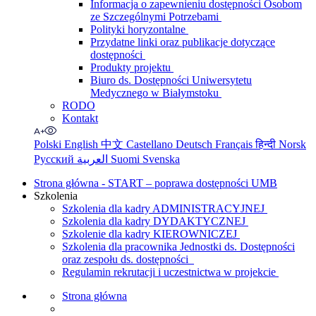
Informacja o zapewnieniu dostępności Osobom
ze Szczególnymi Potrzebami
Polityki horyzontalne
Przydatne linki oraz publikacje dotyczące
dostępności
Produkty projektu
Biuro ds. Dostępności Uniwersytetu
Medycznego w Białymstoku
RODO
Kontakt
Polski
English
中文
Castellano
Deutsch
Français
हिन्दी
Norsk
Русский
العربية
Suomi
Svenska
Strona główna - START – poprawa dostępności UMB
Szkolenia
Szkolenia dla kadry ADMINISTRACYJNEJ
Szkolenia dla kadry DYDAKTYCZNEJ
Szkolenie dla kadry KIEROWNICZEJ
Szkolenia dla pracownika Jednostki ds. Dostępności
oraz zespołu ds. dostępności
Regulamin rekrutacji i uczestnictwa w projekcie
Strona główna