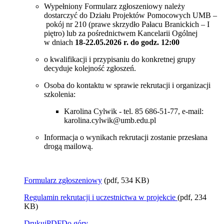
Wypełniony Formularz zgłoszeniowy należy
dostarczyć do Działu Projektów Pomocowych UMB –
pokój nr 210 (prawe skrzydło Pałacu Branickich – I
piętro) lub za pośrednictwem Kancelarii Ogólnej
w dniach
18-22.05.2026 r. do godz. 12:00
o kwalifikacji i przypisaniu do konkretnej grupy
decyduje kolejność zgłoszeń.
Osoba do kontaktu w sprawie rekrutacji i organizacji
szkolenia:
Karolina Cylwik - tel. 85 686-51-77, e-mail:
karolina.cylwik@umb.edu.pl
Informacja o wynikach rekrutacji zostanie przesłana
drogą mailową.
Formularz zgłoszeniowy
(pdf, 534 KB)
Regulamin rekrutacji i uczestnictwa w projekcie
(pdf, 234
KB)
Drukuj
PDF
Do góry