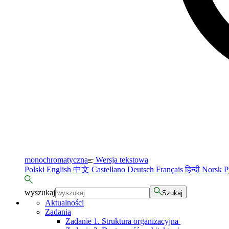
monochromatyczna
Wersja tekstowa
Polski
English
中文
Castellano
Deutsch
Français
हिन्दी
Norsk
Р
wyszukaj
Szukaj
Aktualności
Zadania
Zadanie 1. Struktura organizacyjna