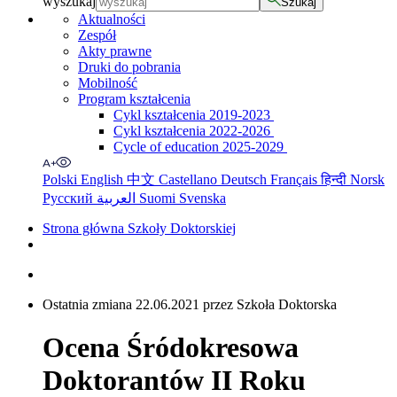
wyszukaj
Szukaj
Aktualności
Zespół
Akty prawne
Druki do pobrania
Mobilność
Program kształcenia
Cykl kształcenia 2019-2023
Cykl kształcenia 2022-2026
Cycle of education 2025-2029
Polski
English
中文
Castellano
Deutsch
Français
हिन्दी
Norsk
Русский
العربية
Suomi
Svenska
Strona główna Szkoły Doktorskiej
Ostatnia zmiana 22.06.2021 przez Szkoła Doktorska
Ocena Śródokresowa
Doktorantów II Roku