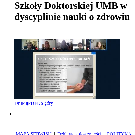
Szkoły Doktorskiej UMB w
dyscyplinie nauki o zdrowiu
Drukuj
PDF
Do góry
MAPA SERWISU
|
Deklaracja dostępności
|
POLITYKA