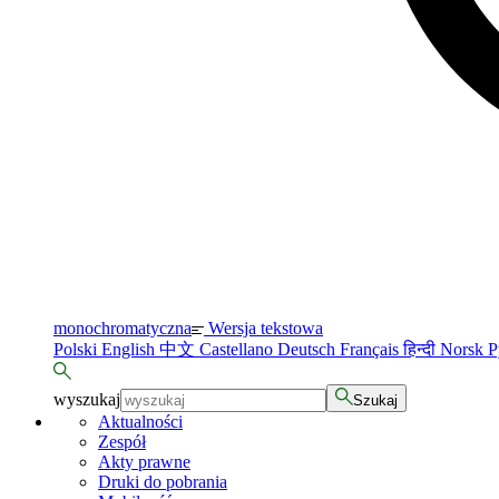
monochromatyczna
Wersja tekstowa
Polski
English
中文
Castellano
Deutsch
Français
हिन्दी
Norsk
Р
wyszukaj
Szukaj
Aktualności
Zespół
Akty prawne
Druki do pobrania