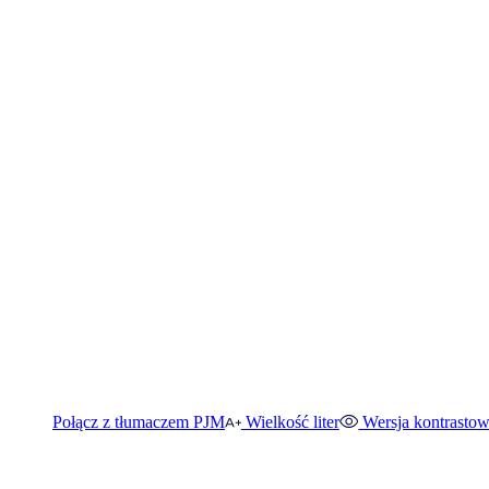
Połącz z tłumaczem PJM
Wielkość liter
Wersja kontrasto