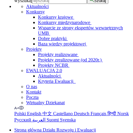
wyszukaj
Szukaj
Aktualności
Konkursy
Konkursy krajowe
Konkursy międzynarodowe
Wsparcie ze strony ekspertów wewnętrznych
UMB
Dobre praktyki
Baza wiedzy projektowej
Projekty
Projekty realizowane
Projekty zrealizowane (od 2020r.)
Projekty NCBR
EWALUACJA 2.0
Aktualności
Kryteria Ewaluacji
O nas
Kontakt
Poczta
Wirtualny Dziekanat
Polski
English
中文
Castellano
Deutsch
Français
हिन्दी
Norsk
Русский
العربية
Suomi
Svenska
Strona główna Działu Rozwoju i Ewaluacji