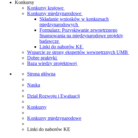
Konkursy
Konkursy krajowe
Konkursy międzynarodowe
Składanie wniosków w konkursach
międzynarodowych
Formularz: Pozyskiwanie zewnętrznego
finansowania na międzynarodowe projekty
badawcze
Linki do naborów KE
Wsparcie ze strony ekspertów wewnętrznych UMB
Dobre praktyki
Baza wiedzy projektowej
Strona główna
Nauka
Dział Rozwoju i Ewaluacji
Konkursy
Konkursy międzynarodowe
Linki do naborów KE