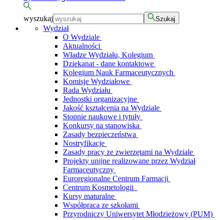
wyszukaj
Szukaj
Wydział
O Wydziale
Aktualności
Władze Wydziału, Kolegium
Dziekanat - dane kontaktowe
Kolegium Nauk Farmaceutycznych
Komisje Wydziałowe
Rada Wydziału
Jednostki organizacyjne
Jakość kształcenia na Wydziale
Stopnie naukowe i tytuły
Konkursy na stanowiska
Zasady bezpieczeństwa
Nostryfikacje
Zasady pracy ze zwierzętami na Wydziale
Projekty unijne realizowane przez Wydział
Farmaceutyczny
Euroregionalne Centrum Farmacji
Centrum Kosmetologii
Kursy maturalne
Współpraca ze szkołami
Przyrodniczy Uniwersytet Młodzieżowy (PUM)