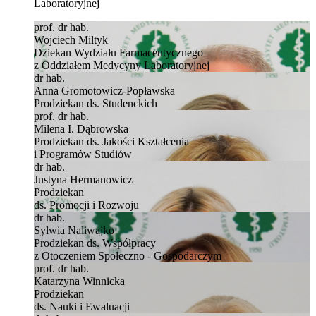
Laboratoryjnej
prof. dr hab.
Wojciech Miltyk
Dziekan Wydziału Farmaceutycznego
z Oddziałem Medycyny Laboratoryjnej
dr hab.
Anna Gromotowicz-Popławska
Prodziekan ds. Studenckich
prof. dr hab.
Milena I. Dąbrowska
Prodziekan ds. Jakości Kształcenia
i Programów Studiów
dr hab.
Justyna Hermanowicz
Prodziekan
ds. Promocji i Rozwoju
dr hab.
Sylwia Naliwajko
Prodziekan ds. Współpracy
z Otoczeniem Społeczno - Gospodarczym
prof. dr hab.
Katarzyna Winnicka
Prodziekan
ds. Nauki i Ewaluacji