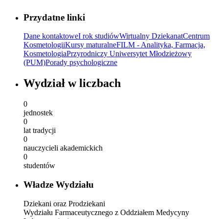
Przydatne linki
Dane kontaktowe
I rok studiów
Wirtualny Dziekanat
Centrum
Kosmetologii
Kursy maturalne
FILM - Analityka, Farmacja,
Kosmetologia
Przyrodniczy Uniwersytet Młodzieżowy
(PUM)
Porady psychologiczne
Wydział w liczbach
0
jednostek
0
lat tradycji
0
nauczycieli akademickich
0
studentów
Władze Wydziału
Dziekani oraz Prodziekani
Wydziału Farmaceutycznego z Oddziałem Medycyny