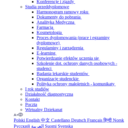
Konferencje i zjazdy
Studia przeddyplomowe
Harmonogram ramowy roku
Dokumenty do pobrania
Analityka Medyczna
Farmacja
Kosmetologia
Proces dyplomowania (prace i egzaminy
dyplomowe)
Regulaminy i zarządzenia
E-learning
Potwierdzanie efektów uczenia się
Szkolenie dot. ochrony danych osobowych -
studenci
Badania lekarskie studentów
Organizacje studenckie
Polityka ochrony małoletnich - komunikaty
I rok studiów
Działalność diagnostyczna
Kontakt
Poczta
Wirtualny Dziekanat
Polski
English
中文
Castellano
Deutsch
Français
हिन्दी
Norsk
Русский
العربية
Suomi
Svenska