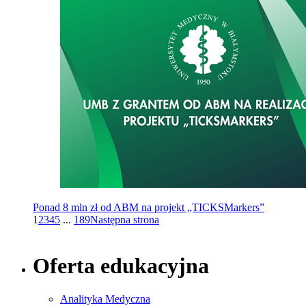
Ponad 8 mln zł od ABM na projekt „TICKSMarkers”
1
2
3
4
5
...
189
Następna strona
Oferta edukacyjna
Analityka Medyczna