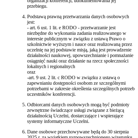
organizacji konferencji, udokumentowania jej
przebiegu.
Podstawą prawną przetwarzania danych osobowych
jest:
- art. 6 ust. 1 lit. e RODO - przetwarzanie jest
niezbędne do wykonania zadania realizowanego w
interesie publicznym w związku z ustawą Prawo o
szkolnictwie wyższym i nauce oraz realizowaną przez
uczelnię na jej podstawie misją, jaką jest prowadzenie
działalności naukowej, upowszechnianie i pomnażanie
osiągnięć nauki oraz działanie na rzecz społeczności
lokalnych i regionalnych
oraz
-art. 9 ust. 2 lit. c RODO w związku z ustawą o
zapewnianiu dostępności osobom ze szczególnymi
potrzebami w zakresie określenia szczególnych potrzeb
uczestników konferencji.
Odbiorcami danych osobowych mogą być podmioty
zewnętrzne świadczące usługi związane z bieżącą
działalnością Uczelni, dostarczające i wspierające
systemy informatyczne Uczelni.
Dane osobowe przechowywane będą do 30 sierpnia
2025 r. za wyjątkiem rozpowszechnionego wizerunku.