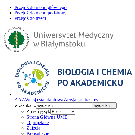
Przejdź do menu głównego
Przejdź do menu podstrony
Przejdź do treści
A
A
A
Wersja standardowa
Wersja kontrastowa
wyszukaj...
wyszukaj...
Zmień język
Strona Główna UMB
O projekcie
Zajęcia
Konsultacje