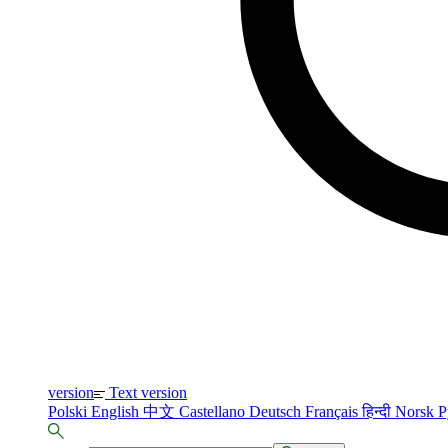
version
Text version
Polski
English
中文
Castellano
Deutsch
Français
हिन्दी
Norsk
Р