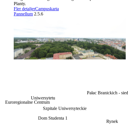
Planty.
Fler detaljer
Campuskarta
Pannellum
2.5.6
Pałac Branickich - siedz
Uniwersytetu
oregionalne Centrum
Szpitale Uniwersyteckie
Dom Studenta 1
Rynek