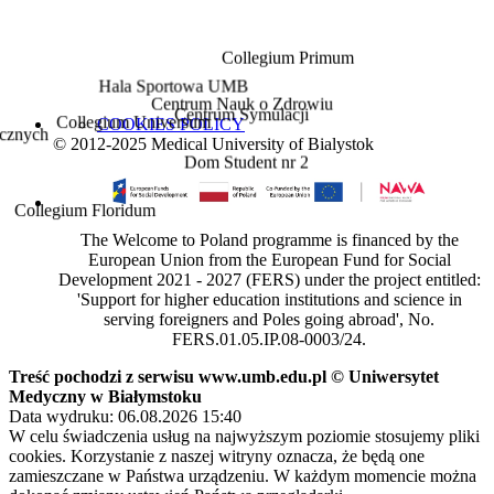
Collegium Primum
Hala Sportowa UMB
Centrum Nauk o Zdrowiu
Centrum Symulacji
COOKIES POLICY
Collegium Universum
nych
© 2012-2025 Medical University of Bialystok
Dom Student nr 2
legium Floridum
The Welcome to Poland programme is financed by the
European Union from the European Fund for Social
Development 2021 - 2027 (FERS) under the project entitled:
'Support for higher education institutions and science in
serving foreigners and Poles going abroad', No.
FERS.01.05.IP.08-0003/24.
Treść pochodzi z serwisu www.umb.edu.pl © Uniwersytet
Medyczny w Białymstoku
Data wydruku: 06.08.2026 15:40
W celu świadczenia usług na najwyższym poziomie stosujemy pliki
cookies. Korzystanie z naszej witryny oznacza, że będą one
zamieszczane w Państwa urządzeniu. W każdym momencie można