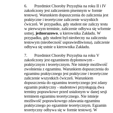
6. Przedmiot Choroby Przyzębia na roku II i IV
zakończony jest zaliczeniem pisemnym w formie
testowej. Warunkiem dopuszczenia do zaliczenia jest
praktyczne i teoretyczne zaliczenie wszystkich
ćwiczeń. W przypadku, gdy student nie zaliczy testu
w pierwszym terminie, zaliczenie odbywa się wformie
ustnej,
jednorazowo
, u kierownika Zakładu. W
przypadku, gdy student był nieobecny na zaliczeniu
testowym (nieobecność usprawiedliwiona), zaliczenie
odbywa się ustnie u kierownika Zakładu.
7. Przedmiot Choroby Przyzębia na roku V
zakończony jest egzaminem dyplomowym -
praktycznym i teoretycznym. Nie istnieje możliwość
zwolnienia z egzaminu. Warunkiem dopuszczenia do
egzaminu praktycznego jest praktyczne i teoretyczne
zaliczenie wszystkich ćwiczeń. Warunkiem
dopuszczenia do egzaminu teoretycznego jest zdany
egzamin praktyczny - studentowi przysługują dwa
terminy poprawkowe przed ustalonym w danej sesji
terminem egzaminu teoretycznego. Nie istnieje
możliwość poprawkowego zdawania egzaminu
praktycznego po egzaminie teoretycznym. Egzamin
teoretyczny odbywa się w formie testowej. W