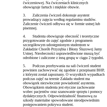
ćwiczeniowej. Na ćwiczeniach klinicznych
obowiązuje fartuch i miękkie obuwie.
3. Zaliczenia ćwiczeń dokonuje asystent
prowadzący zajęcia według regulaminu studiów.
Zaliczenie ćwiczeń odbywa się w formie ustnej lub
pisemnej.
4. Studenta obowiązuje obecność i teoretyczne
przygotowanie do zajęć zgodnie z programem
szczegółowym udostępnionym studentom w
Zakładzie Chorób Przyzębia i Błony Śluzowej Jamy
Ustnej. Nieobecności usprawiedliwione muszą być
odrobione i zaliczone z inną grupą w ciągu 2 tygodni.
5. Podczas przebywania na sali ćwiczeń student
powinien zachowywać się zgodnie z przepisami BHP,
z którymi został zapoznany. O wszystkich wypadkach
podczas zajęć na terenie Zakładu student ma
obowiązek niezwłocznie powiadomić asystenta.
Obowiązkiem studenta jest etyczne zachowanie
wobec pacjentów oraz szanowanie sprzętu i pomocy
dydaktycznych. Odpowiedzialność finansową za
szkody materialne spowodowane nieodpowiednim
postępowaniem pokrywa student.