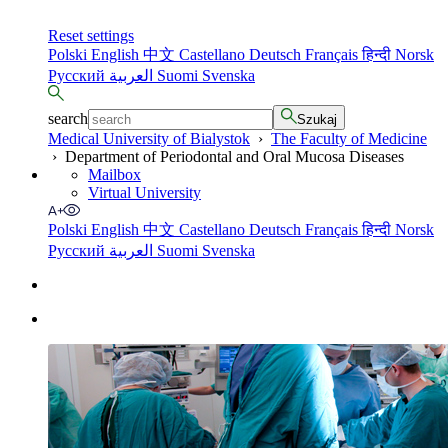
Reset settings
Polski
English
中文
Castellano
Deutsch
Français
हिन्दी
Norsk
Русский
العربية
Suomi
Svenska
search
Szukaj
Medical University of Bialystok
›
The Faculty of Medicine
›
Department of Periodontal and Oral Mucosa Diseases
Mailbox
Virtual University
Polski
English
中文
Castellano
Deutsch
Français
हिन्दी
Norsk
Русский
العربية
Suomi
Svenska