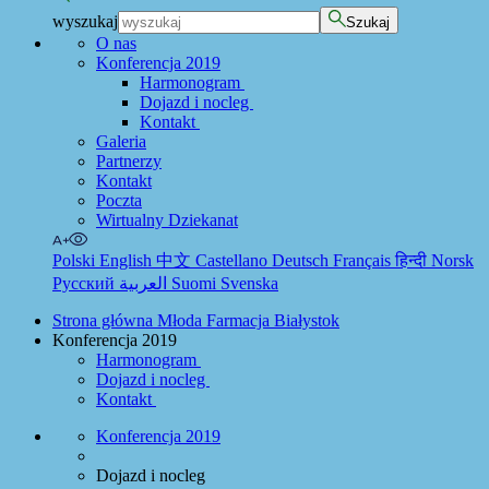
wyszukaj
Szukaj
O nas
Konferencja 2019
Harmonogram
Dojazd i nocleg
Kontakt
Galeria
Partnerzy
Kontakt
Poczta
Wirtualny Dziekanat
Polski
English
中文
Castellano
Deutsch
Français
हिन्दी
Norsk
Русский
العربية
Suomi
Svenska
Strona główna Młoda Farmacja Białystok
Konferencja 2019
Harmonogram
Dojazd i nocleg
Kontakt
Konferencja 2019
Dojazd i nocleg