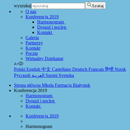
wyszukaj
Szukaj
O nas
Konferencja 2019
Harmonogram
Dojazd i nocleg
Kontakt
Galeria
Partnerzy
Kontakt
Poczta
Wirtualny Dziekanat
Polski
English
中文
Castellano
Deutsch
Français
हिन्दी
Norsk
Русский
العربية
Suomi
Svenska
Strona główna Młoda Farmacja Białystok
Konferencja 2019
Harmonogram
Dojazd i nocleg
Kontakt
Konferencja 2019
Harmonogram