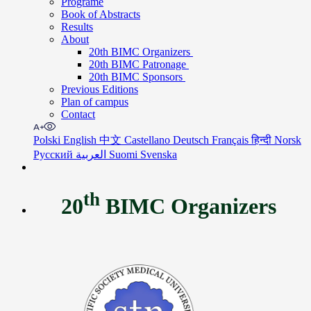
Programe
Book of Abstracts
Results
About
20th BIMC Organizers
20th BIMC Patronage
20th BIMC Sponsors
Previous Editions
Plan of campus
Contact
Polski
English
中文
Castellano
Deutsch
Français
हिन्दी
Norsk
Русский
العربية
Suomi
Svenska
th
20
BIMC Organizers