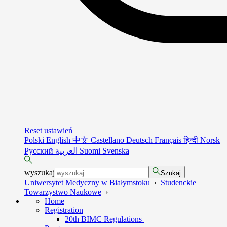
Reset ustawień
Polski
English
中文
Castellano
Deutsch
Français
हिन्दी
Norsk
Русский
العربية
Suomi
Svenska
wyszukaj
Szukaj
Uniwersytet Medyczny w Białymstoku
›
Studenckie
Towarzystwo Naukowe
›
Home
Registration
20th BIMC Regulations