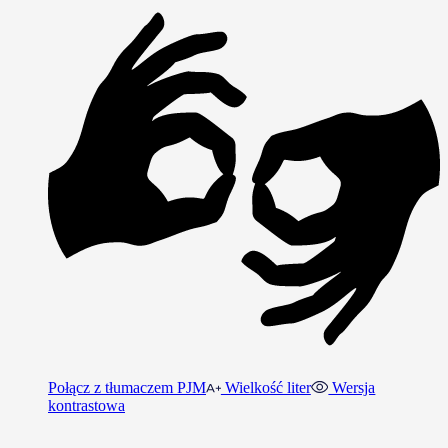
Połącz z tłumaczem PJM
Wielkość liter
Wersja
kontrastowa