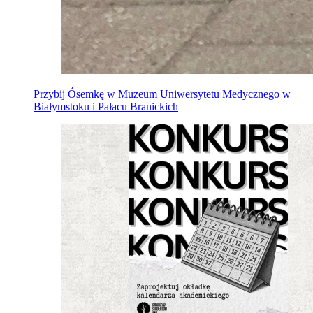
Przybij Ósemkę w Muzeum Uniwersytetu Medycznego w
Białymstoku i Pałacu Branickich