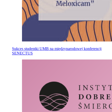
Sukces studentki UMB na międzynarodowej konferencji
SENECTUS