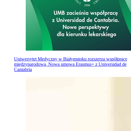
Uniwersytet Medyczny w Białymstoku rozszerza współpracę
międzynarodową. Nowa umowa Erasmus+ z Universidad de
Cantabria