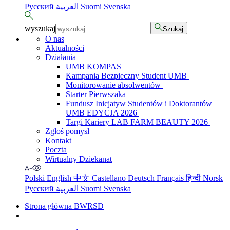
Русский
العربية
Suomi
Svenska
wyszukaj
Szukaj
O nas
Aktualności
Działania
UMB KOMPAS
Kampania Bezpieczny Student UMB
Monitorowanie absolwentów
Starter Pierwszaka
Fundusz Inicjatyw Studentów i Doktorantów
UMB EDYCJA 2026
Targi Kariery LAB FARM BEAUTY 2026
Zgłoś pomysł
Kontakt
Poczta
Wirtualny Dziekanat
Polski
English
中文
Castellano
Deutsch
Français
हिन्दी
Norsk
Русский
العربية
Suomi
Svenska
Strona główna BWRSD