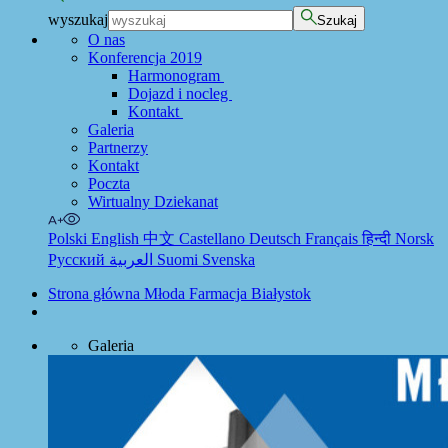
wyszukaj
Szukaj
O nas
Konferencja 2019
Harmonogram
Dojazd i nocleg
Kontakt
Galeria
Partnerzy
Kontakt
Poczta
Wirtualny Dziekanat
Polski
English
中文
Castellano
Deutsch
Français
हिन्दी
Norsk
Русский
العربية
Suomi
Svenska
Strona główna Młoda Farmacja Białystok
Galeria