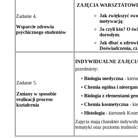
ZAJĘCIA WARSZTATOW
Jak zwiększyć swo
Zadanie 4.
motywacją
;
Wsparcie zdrowia
Ja czyli kto? O ś
psychicznego studentów
dorosłym
;
Jak dbać o zdrowie
Doświadczenia, cz.
INDYWIDUALNE ZAJĘC
przedmioty:
•
Biologia medyczna
- kier
Zadanie 5.
•
Chemia ogólna i nieorgan
Zmiany w sposobie
•
Biologia z elementami gen
realizacji procesu
•
Chemia kosmetyczna
- ki
kształcenia
•
Histologia
- kierunek Kosme
Zajęcia mają charakter indywid
tematyki oraz poziomu trudności