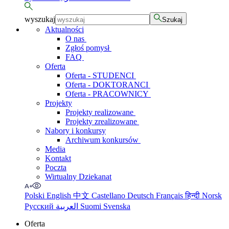
wyszukaj
Szukaj
Aktualności
O nas
Zgłoś pomysł
FAQ
Oferta
Oferta - STUDENCI
Oferta - DOKTORANCI
Oferta - PRACOWNICY
Projekty
Projekty realizowane
Projekty zrealizowane
Nabory i konkursy
Archiwum konkursów
Media
Kontakt
Poczta
Wirtualny Dziekanat
Polski
English
中文
Castellano
Deutsch
Français
हिन्दी
Norsk
Русский
العربية
Suomi
Svenska
Oferta