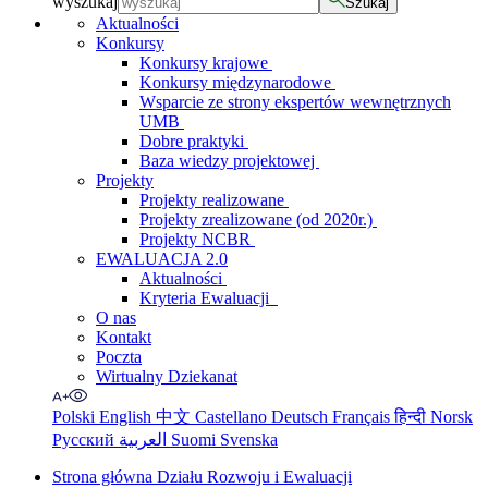
wyszukaj
Szukaj
Aktualności
Konkursy
Konkursy krajowe
Konkursy międzynarodowe
Wsparcie ze strony ekspertów wewnętrznych
UMB
Dobre praktyki
Baza wiedzy projektowej
Projekty
Projekty realizowane
Projekty zrealizowane (od 2020r.)
Projekty NCBR
EWALUACJA 2.0
Aktualności
Kryteria Ewaluacji
O nas
Kontakt
Poczta
Wirtualny Dziekanat
Polski
English
中文
Castellano
Deutsch
Français
हिन्दी
Norsk
Русский
العربية
Suomi
Svenska
Strona główna Działu Rozwoju i Ewaluacji