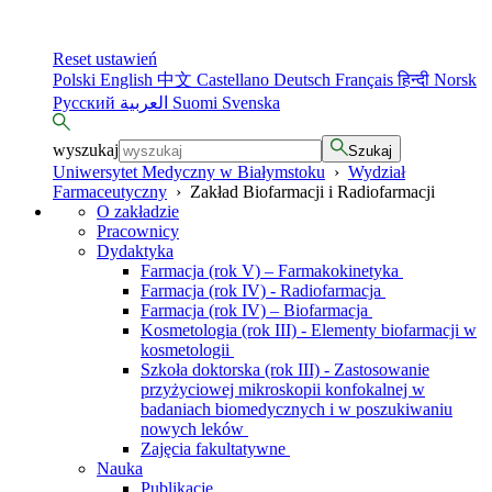
Reset ustawień
Polski
English
中文
Castellano
Deutsch
Français
हिन्दी
Norsk
Русский
العربية
Suomi
Svenska
wyszukaj
Szukaj
Uniwersytet Medyczny w Białymstoku
›
Wydział
Farmaceutyczny
›
Zakład Biofarmacji i Radiofarmacji
O zakładzie
Pracownicy
Dydaktyka
Farmacja (rok V) – Farmakokinetyka
Farmacja (rok IV) - Radiofarmacja
Farmacja (rok IV) – Biofarmacja
Kosmetologia (rok III) - Elementy biofarmacji w
kosmetologii
Szkoła doktorska (rok III) - Zastosowanie
przyżyciowej mikroskopii konfokalnej w
badaniach biomedycznych i w poszukiwaniu
nowych leków
Zajęcia fakultatywne
Nauka
Publikacje