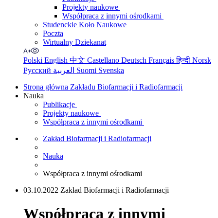
Projekty naukowe
Współpraca z innymi ośrodkami
Studenckie Koło Naukowe
Poczta
Wirtualny Dziekanat
Polski
English
中文
Castellano
Deutsch
Français
हिन्दी
Norsk
Русский
العربية
Suomi
Svenska
Strona główna Zakładu Biofarmacji i Radiofarmacji
Nauka
Publikacje
Projekty naukowe
Współpraca z innymi ośrodkami
Zakład Biofarmacji i Radiofarmacji
Nauka
Współpraca z innymi ośrodkami
03.10.2022 Zakład Biofarmacji i Radiofarmacji
Współpraca z innymi