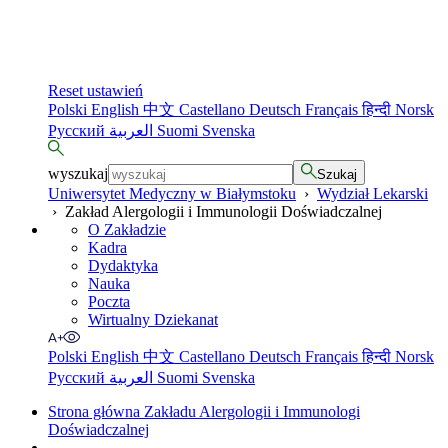
Reset ustawień
Polski
English
中文
Castellano
Deutsch
Français
हिन्दी
Norsk
Русский
العربية
Suomi
Svenska
wyszukaj
Szukaj
Uniwersytet Medyczny w Białymstoku
›
Wydział Lekarski
›
Zakład Alergologii i Immunologii Doświadczalnej
O Zakładzie
Kadra
Dydaktyka
Nauka
Poczta
Wirtualny Dziekanat
Polski
English
中文
Castellano
Deutsch
Français
हिन्दी
Norsk
Русский
العربية
Suomi
Svenska
Strona główna Zakładu Alergologii i Immunologi
Doświadczalnej