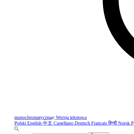
monochromatyczna
Wersja tekstowa
Polski
English
中文
Castellano
Deutsch
Français
हिन्दी
Norsk
Р