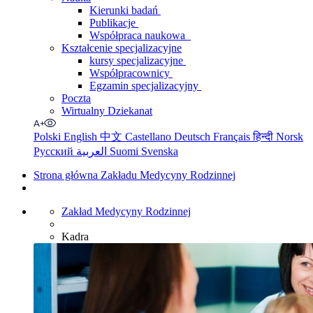
Kierunki badań
Publikacje
Współpraca naukowa
Kształcenie specjalizacyjne
kursy specjalizacyjne
Współpracownicy
Egzamin specjalizacyjny
Poczta
Wirtualny Dziekanat
Polski
English
中文
Castellano
Deutsch
Français
हिन्दी
Norsk
Русский
العربية
Suomi
Svenska
Strona główna Zakładu Medycyny Rodzinnej
Zakład Medycyny Rodzinnej
Kadra