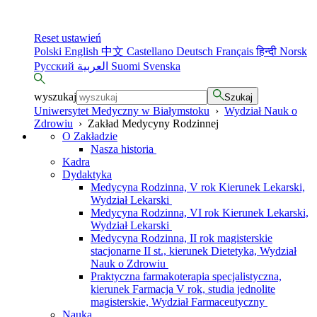
Reset ustawień
Polski
English
中文
Castellano
Deutsch
Français
हिन्दी
Norsk
Русский
العربية
Suomi
Svenska
wyszukaj
Szukaj
Uniwersytet Medyczny w Białymstoku
›
Wydział Nauk o
Zdrowiu
›
Zakład Medycyny Rodzinnej
O Zakładzie
Nasza historia
Kadra
Dydaktyka
Medycyna Rodzinna, V rok Kierunek Lekarski,
Wydział Lekarski
Medycyna Rodzinna, VI rok Kierunek Lekarski,
Wydział Lekarski
Medycyna Rodzinna, II rok magisterskie
stacjonarne II st., kierunek Dietetyka, Wydział
Nauk o Zdrowiu
Praktyczna farmakoterapia specjalistyczna,
kierunek Farmacja V rok, studia jednolite
magisterskie, Wydział Farmaceutyczny
Nauka