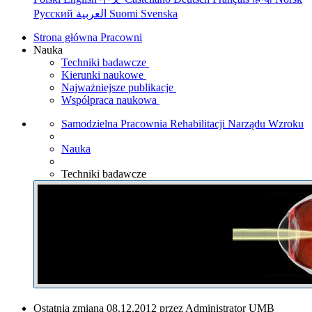
Русский
العربية
Suomi
Svenska
Strona główna Pracowni
Nauka
Techniki badawcze
Kierunki naukowe
Najważniejsze publikacje
Współpraca naukowa
Samodzielna Pracownia Rehabilitacji Narządu Wzroku
Nauka
Techniki badawcze
Ostatnia zmiana 08.12.2012 przez Administrator UMB