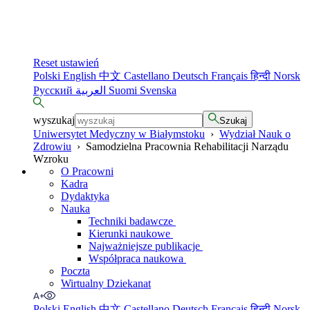
Reset ustawień
Polski
English
中文
Castellano
Deutsch
Français
हिन्दी
Norsk
Русский
العربية
Suomi
Svenska
wyszukaj
Szukaj
Uniwersytet Medyczny w Białymstoku
›
Wydział Nauk o
Zdrowiu
›
Samodzielna Pracownia Rehabilitacji Narządu
Wzroku
O Pracowni
Kadra
Dydaktyka
Nauka
Techniki badawcze
Kierunki naukowe
Najważniejsze publikacje
Współpraca naukowa
Poczta
Wirtualny Dziekanat
Polski
English
中文
Castellano
Deutsch
Français
हिन्दी
Norsk