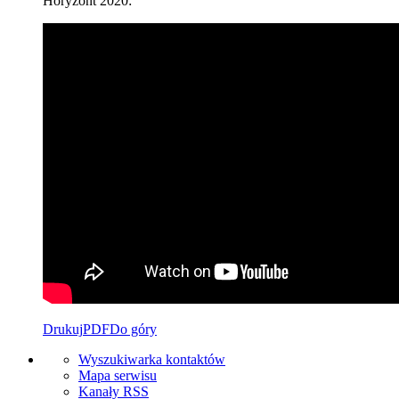
Horyzont 2020:
Drukuj
PDF
Do góry
Wyszukiwarka kontaktów
Mapa serwisu
Kanały RSS