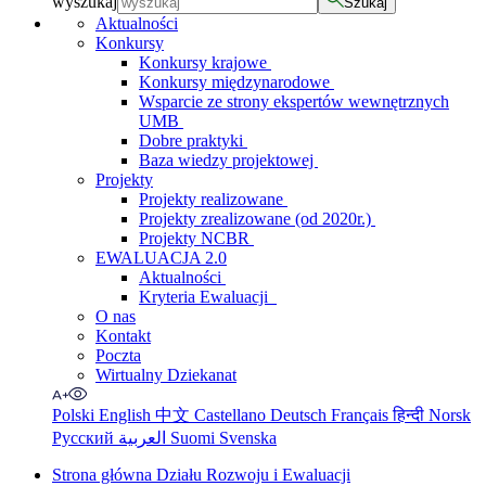
wyszukaj
Szukaj
Aktualności
Konkursy
Konkursy krajowe
Konkursy międzynarodowe
Wsparcie ze strony ekspertów wewnętrznych
UMB
Dobre praktyki
Baza wiedzy projektowej
Projekty
Projekty realizowane
Projekty zrealizowane (od 2020r.)
Projekty NCBR
EWALUACJA 2.0
Aktualności
Kryteria Ewaluacji
O nas
Kontakt
Poczta
Wirtualny Dziekanat
Polski
English
中文
Castellano
Deutsch
Français
हिन्दी
Norsk
Русский
العربية
Suomi
Svenska
Strona główna Działu Rozwoju i Ewaluacji