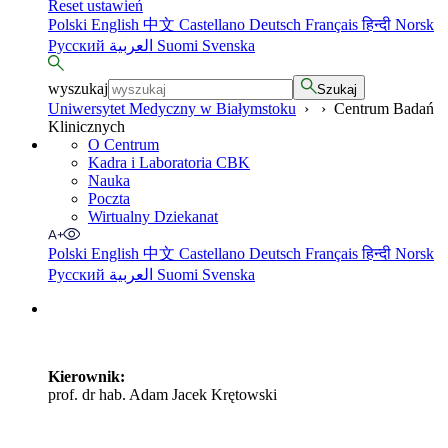
Reset ustawień
Polski
English
中文
Castellano
Deutsch
Français
हिन्दी
Norsk
Русский
العربية
Suomi
Svenska
wyszukaj
Szukaj
Uniwersytet Medyczny w Białymstoku
›
›
Centrum Badań
Klinicznych
O Centrum
Kadra i Laboratoria CBK
Nauka
Poczta
Wirtualny Dziekanat
Polski
English
中文
Castellano
Deutsch
Français
हिन्दी
Norsk
Русский
العربية
Suomi
Svenska
Kierownik:
prof. dr hab. Adam Jacek Krętowski