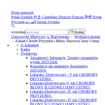
Reset ustawień
Polski
English
中文
Castellano
Deutsch
Français
हिन्दी
Norsk
Русский
العربية
Suomi
Svenska
wyszukaj
Szukaj
Uniwersytet Medyczny w Białymstoku
›
Wydział Lekarski
›
Zakład Chorób Przyzębia i Błony Śluzowej Jamy Ustnej
O Zakładzie
Kadra
Dydaktyka
Aktualności: Informacje, Terminy egzaminów,
wyniki 2025/2026
Konsultacje dla studentów Regulaminy
2025/2026
Lekarsko- Dentystyczny - V rok CHOROBY
PRZYZĘBIA
Lekarsko-Dentystyczny-V rok CHOROBY
BŁONY ŚLUZOWEJ JAMY USTNEJ
Lekarsko-Dentystyczny- IV rok CHOROBY
PRZYZĘBIA
Lekarsko-Dentystyczny- IV rok CHOROBY
BŁONY ŚLUZOWEJ JAMY USTNEJ