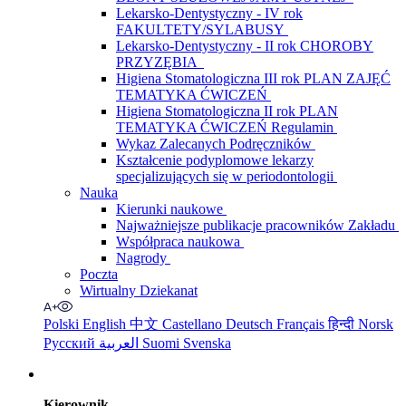
Lekarsko-Dentystyczny - IV rok
FAKULTETY/SYLABUSY
Lekarsko-Dentystyczny - II rok CHOROBY
PRZYZĘBIA
Higiena Stomatologiczna III rok PLAN ZAJĘĆ
TEMATYKA ĆWICZEŃ
Higiena Stomatologiczna II rok PLAN
TEMATYKA ĆWICZEŃ Regulamin
Wykaz Zalecanych Podręczników
Kształcenie podyplomowe lekarzy
specjalizujących się w periodontologii
Nauka
Kierunki naukowe
Najważniejsze publikacje pracowników Zakładu
Współpraca naukowa
Nagrody
Poczta
Wirtualny Dziekanat
Polski
English
中文
Castellano
Deutsch
Français
हिन्दी
Norsk
Русский
العربية
Suomi
Svenska
Kierownik