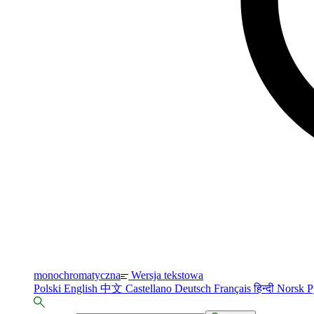
monochromatyczna
Wersja tekstowa
Polski
English
中文
Castellano
Deutsch
Français
हिन्दी
Norsk
Р