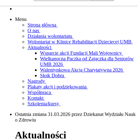
Menu
Strona główna
O nas
Działania wolontariatu
Wolontariat w Klinice Rehabilitacji Dziecięcej UMB
Aktualności
Wsparcie akcji Fundacji Mali Wojownicy
Wielkanocna Paczka od Zajączka dla Seniorów
UMB 2026
Walentynkowa Akcja Charytatywna 2026
Słoik Dobra
Nagrody
Plakaty akcji i podziękowania
Współpraca
Kontakt
Szkolenia/kursy
Ostatnia zmiana 31.03.2026 przez Dziekanat Wydziału Nauk
o Zdrowiu
Aktualności