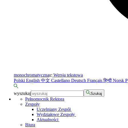
monochromatyczna
Wersja tekstowa
Polski
English
中文
Castellano
Deutsch
Français
हिन्दी
Norsk
Р
wyszukaj
Szukaj
Pełnomocnik Rektora
Zespoły
Uczelniany Zespół
Wydziałowe Zespoły
Aktualności
Biura