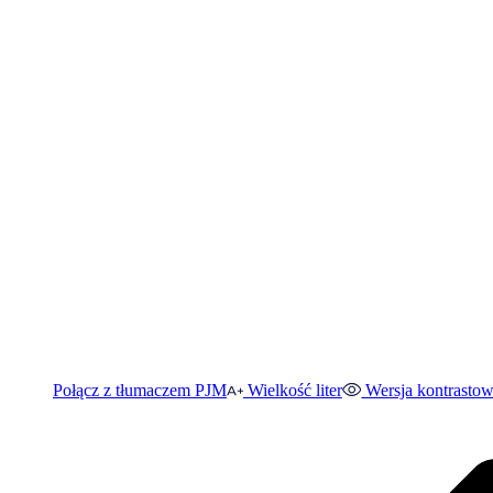
Połącz z tłumaczem PJM
Wielkość liter
Wersja kontrasto