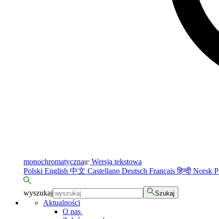
monochromatyczna
Wersja tekstowa
Polski
English
中文
Castellano
Deutsch
Français
हिन्दी
Norsk
Р
wyszukaj
Szukaj
Aktualności
O nas