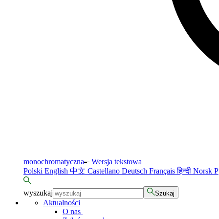
monochromatyczna
Wersja tekstowa
Polski
English
中文
Castellano
Deutsch
Français
हिन्दी
Norsk
Р
wyszukaj
Szukaj
Aktualności
O nas