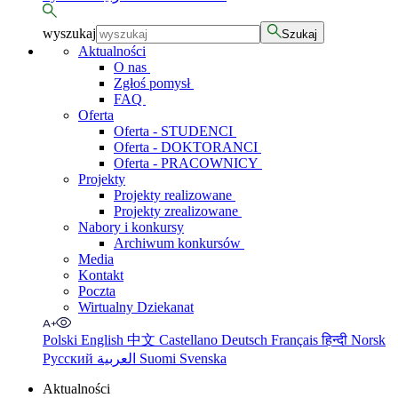
wyszukaj
Szukaj
Aktualności
O nas
Zgłoś pomysł
FAQ
Oferta
Oferta - STUDENCI
Oferta - DOKTORANCI
Oferta - PRACOWNICY
Projekty
Projekty realizowane
Projekty zrealizowane
Nabory i konkursy
Archiwum konkursów
Media
Kontakt
Poczta
Wirtualny Dziekanat
Polski
English
中文
Castellano
Deutsch
Français
हिन्दी
Norsk
Русский
العربية
Suomi
Svenska
Aktualności