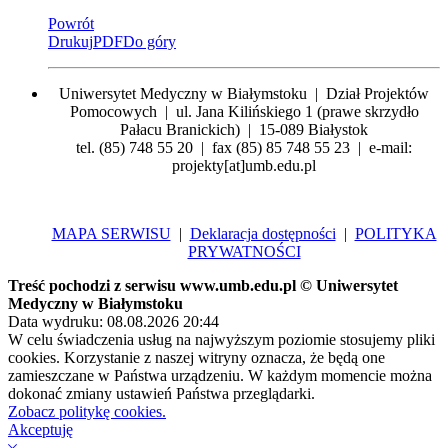
Powrót
Drukuj
PDF
Do góry
Uniwersytet Medyczny w Białymstoku | Dział Projektów
Pomocowych | ul. Jana Kilińskiego 1 (prawe skrzydło
Pałacu Branickich) | 15-089 Białystok
tel. (85) 748 55 20 | fax (85) 85 748 55 23 | e-mail:
projekty[at]umb.edu.pl
MAPA SERWISU
|
Deklaracja dostępności
|
POLITYKA
PRYWATNOŚCI
Treść pochodzi z serwisu www.umb.edu.pl © Uniwersytet
Medyczny w Białymstoku
Data wydruku: 08.08.2026 20:44
W celu świadczenia usług na najwyższym poziomie stosujemy pliki
cookies. Korzystanie z naszej witryny oznacza, że będą one
zamieszczane w Państwa urządzeniu. W każdym momencie można
dokonać zmiany ustawień Państwa przeglądarki.
Zobacz politykę cookies.
Akceptuję