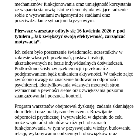
mechanizmów funkcjonowania oraz umiejętność korzystania
ze wsparcia stanowią istotne elementy ułatwiające radzenie
sobie z wyzwaniami związanymi ze studiami oraz
przeciwdziałanie sytuacjom kryzysowym.
Pierwsze warsztaty odbyły się 16 kwietnia 2026 r. pod
tytułem „Jak zwiększyć swoją efektywność, zarządzać
motywacją”.
Ich celem było poszerzenie świadomości uczestników w
zakresie własnych przekonań, postaw i reakcji,
ukształtowanych na bazie indywidualnych doświadczeń.
Podkreślono ścisły związek emocji i przekonań z
podejmowaniem bądź unikaniem aktywności. W trakcie zajęć
zwrócono uwagę na znaczenie budowania odporności
psychicznej, identyfikowania własnych mocnych stron,
wzmacniania pewności siebie oraz zwiększania poziomu
zaangażowania i poczucia kontroli.
Program warsztatów obejmował dyskusję, zadania skłaniające
do refleksji oraz praktyczne ćwiczenia. Rozwijanie
odporności psychicznej i wytrwałości w dążeniu do celu
może wspierać studentów w różnych obszarach
funkcjonowania, w tym w przyswajaniu wiedzy, budowaniu
relacji, wykonywaniu codziennych obowiązków oraz