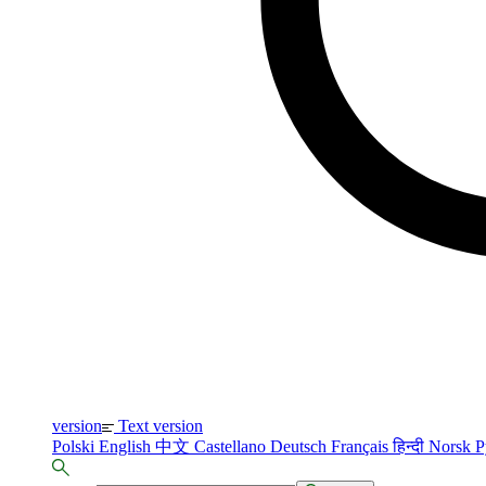
version
Text version
Polski
English
中文
Castellano
Deutsch
Français
हिन्दी
Norsk
Р