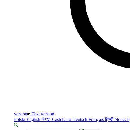
version
Text version
Polski
English
中文
Castellano
Deutsch
Français
हिन्दी
Norsk
Р