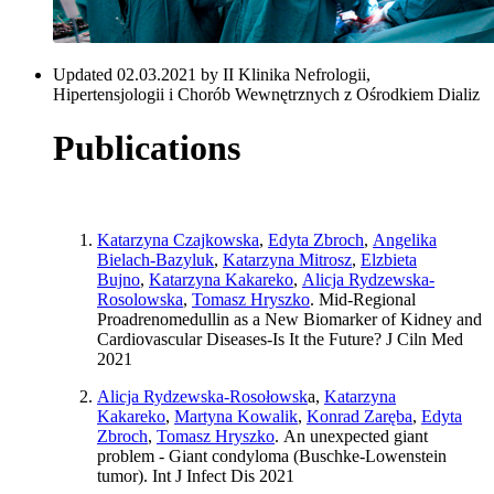
Updated 02.03.2021 by II Klinika Nefrologii,
Hipertensjologii i Chorób Wewnętrznych z Ośrodkiem Dializ
Publications
Katarzyna Czajkowska
,
Edyta Zbroch
,
Angelika
Bielach-Bazyluk
,
Katarzyna Mitrosz
,
Elzbieta
Bujno
,
Katarzyna Kakareko
,
Alicja Rydzewska-
Rosolowska
,
Tomasz Hryszko
. Mid-Regional
Proadrenomedullin as a New Biomarker of Kidney and
Cardiovascular Diseases-Is It the Future? J Ciln Med
2021
Alicja Rydzewska-Rosołowsk
a,
Katarzyna
Kakareko
,
Martyna Kowalik
,
Konrad Zaręba
,
Edyta
Zbroch
,
Tomasz Hryszko
. An unexpected giant
problem - Giant condyloma (Buschke-Lowenstein
tumor). Int J Infect Dis 2021