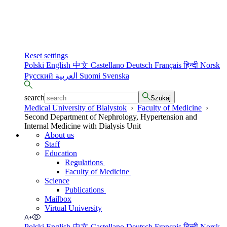
Reset settings
Polski
English
中文
Castellano
Deutsch
Français
हिन्दी
Norsk
Русский
العربية
Suomi
Svenska
search
Szukaj
Medical University of Bialystok
›
Faculty of Medicine
›
Second Department of Nephrology, Hypertension and
Internal Medicine with Dialysis Unit
About us
Staff
Education
Regulations
Faculty of Medicine
Science
Publications
Mailbox
Virtual University
Polski
English
中文
Castellano
Deutsch
Français
हिन्दी
Norsk