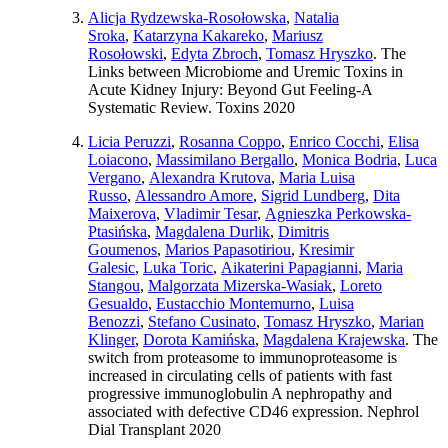
Alicja Rydzewska-Rosołowska
,
Natalia
Sroka
,
Katarzyna Kakareko
,
Mariusz
Rosołowski
,
Edyta Zbroch
,
Tomasz Hryszko
. The
Links between Microbiome and Uremic Toxins in
Acute Kidney Injury: Beyond Gut Feeling-A
Systematic Review. Toxins 2020
Licia Peruzzi
,
Rosanna Coppo
,
Enrico Cocchi
,
Elisa
Loiacono
,
Massimilano Bergallo
,
Monica Bodria
,
Luca
Vergano
,
Alexandra Krutova
,
Maria Luisa
Russo
,
Alessandro Amore
,
Sigrid Lundberg
,
Dita
Maixerova
,
Vladimir Tesar
,
Agnieszka Perkowska-
Ptasińska
,
Magdalena Durlik
,
Dimitris
Goumenos
,
Marios Papasotiriou
,
Kresimir
Galesic
,
Luka Toric
,
Aikaterini Papagianni
,
Maria
Stangou
,
Malgorzata Mizerska-Wasiak
,
Loreto
Gesualdo
,
Eustacchio Montemurno
,
Luisa
Benozzi
,
Stefano Cusinato
,
Tomasz Hryszko
,
Marian
Klinger
,
Dorota Kamińska
,
Magdalena Krajewska
. The
switch from proteasome to immunoproteasome is
increased in circulating cells of patients with fast
progressive immunoglobulin A nephropathy and
associated with defective CD46 expression. Nephrol
Dial Transplant 2020