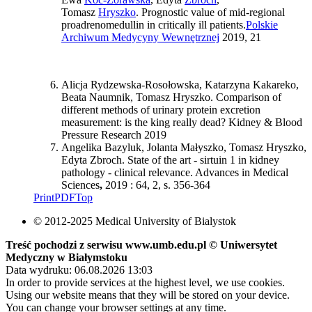
Tomasz
Hryszko
. Prognostic value of mid-regional
proadrenomedullin in critically ill patients.
Polskie
Archiwum Medycyny Wewnętrznej
2019, 21
Alicja Rydzewska-Rosołowska, Katarzyna Kakareko,
Beata Naumnik, Tomasz Hryszko. Comparison of
different methods of urinary protein excretion
measurement: is the king really dead? Kidney & Blood
Pressure Research 2019
Angelika Bazyluk, Jolanta Małyszko, Tomasz Hryszko,
Edyta Zbroch. State of the art - sirtuin 1 in kidney
pathology - clinical relevance. Advances in Medical
Sciences
,
2019 : 64, 2, s. 356-364
Print
PDF
Top
© 2012-2025 Medical University of Bialystok
Treść pochodzi z serwisu www.umb.edu.pl © Uniwersytet
Medyczny w Białymstoku
Data wydruku: 06.08.2026 13:03
In order to provide services at the highest level, we use cookies.
Using our website means that they will be stored on your device.
You can change your browser settings at any time.