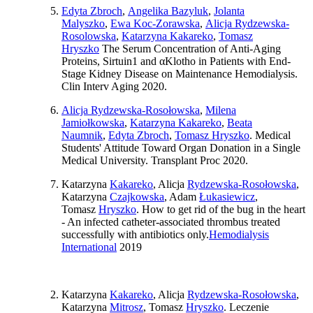
Edyta Zbroch
,
Angelika Bazyluk
,
Jolanta
Malyszko
,
Ewa Koc-Zorawska
,
Alicja Rydzewska-
Rosolowska
,
Katarzyna Kakareko
,
Tomasz
Hryszko
The Serum Concentration of Anti-Aging
Proteins, Sirtuin1 and αKlotho in Patients with End-
Stage Kidney Disease on Maintenance Hemodialysis.
Clin Interv Aging 2020.
Alicja Rydzewska-Rosołowska
,
Milena
Jamiołkowska
,
Katarzyna Kakareko
,
Beata
Naumnik
,
Edyta Zbroch
,
Tomasz Hryszko
. Medical
Students' Attitude Toward Organ Donation in a Single
Medical University. Transplant Proc 2020.
Katarzyna
Kakareko
, Alicja
Rydzewska-Rosołowska
,
Katarzyna
Czajkowska
, Adam
Łukasiewicz
,
Tomasz
Hryszko
. How to get rid of the bug in the heart
- An infected catheter-associated thrombus treated
successfully with antibiotics only.
Hemodialysis
International
2019
Katarzyna
Kakareko
, Alicja
Rydzewska-Rosołowska
,
Katarzyna
Mitrosz
, Tomasz
Hryszko
. Leczenie