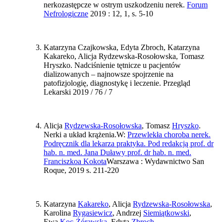
nerkozastępcze w ostrym uszkodzeniu nerek.
Forum
Nefrologiczne
2019 : 12, 1, s. 5-10
Katarzyna Czajkowska, Edyta Zbroch, Katarzyna
Kakareko, Alicja Rydzewska-Rosołowska, Tomasz
Hryszko. Nadciśnienie tętnicze u pacjentów
dializowanych – najnowsze spojrzenie na
patofizjologię, diagnostykę i leczenie. Przegląd
Lekarski 2019 / 76 / 7
Alicja
Rydzewska-Rosołowska
, Tomasz
Hryszko
.
Nerki a układ krążenia.W:
Przewlekła choroba nerek.
Podręcznik dla lekarza praktyka. Pod redakcją prof. dr
hab. n. med. Jana Duławy prof. dr hab. n. med.
Franciszkoa Kokota
Warszawa : Wydawnictwo San
Roque, 2019 s. 211-220
Katarzyna
Kakareko
, Alicja
Rydzewska-Rosołowska
,
Karolina
Rygasiewicz
, Andrzej
Siemiątkowski
,
Ewa
Koc-Żórawska
, Edyta
Zbroch
,