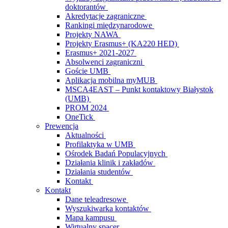
doktorantów
Akredytacje zagraniczne
Rankingi międzynarodowe
Projekty NAWA
Projekty Erasmus+ (KA220 HED)
Erasmus+ 2021-2027
Absolwenci zagraniczni
Goście UMB
Aplikacja mobilna myMUB
MSCA4EAST – Punkt kontaktowy Białystok
(UMB)
PROM 2024
OneTick
Prewencja
Aktualności
Profilaktyka w UMB
Ośrodek Badań Populacyjnych
Działania klinik i zakładów
Działania studentów
Kontakt
Kontakt
Dane teleadresowe
Wyszukiwarka kontaktów
Mapa kampusu
Wirtualny spacer