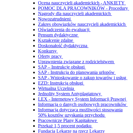
Ocena nauczycieli akademickich - ANKIETY
POMOC DLA PRACOWNIKÓW - Procedury
Nagrody dla nauczycieli akademickich
Nowozatrudnieni
Zakres obowiązków nauczycieli akademickich
Oświadczenia do ewaluacji
Pensum dydaktyczne
Kształcenie zdalne
Doskonałość dydaktyczna
Konkursy
Oferty pracy
Uprawnienia związane z rodzicielstwem
SAP – Instrukcje obsługi
SAP - Instrukcja do planowania urlopów
SAP - Wnioskowanie o zakup towarów i usług
EZD: Instrukcja obsługi
Wirtualna Uczelnia
Jednolity System Antyplagiatowy
LEX - Internetowy System Informacji Prawnej
Informacja o danych osobowych pracowników
Informacja dotycząca możliwości stosowania
50% kosztów uzyskania przychodu
Pracownicze Plany Kapitałowe
Przekaż 1,5 procent podatku
Fundacja Lekarze na rzecz Lekarzy