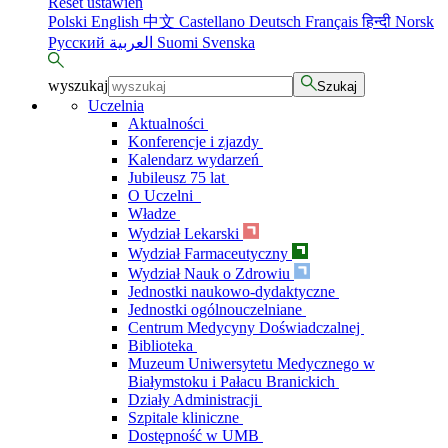
Reset ustawień
Polski
English
中文
Castellano
Deutsch
Français
हिन्दी
Norsk
Русский
العربية
Suomi
Svenska
wyszukaj
Szukaj
Uczelnia
Aktualności
Konferencje i zjazdy
Kalendarz wydarzeń
Jubileusz 75 lat
O Uczelni
Władze
Wydział Lekarski
Wydział Farmaceutyczny
Wydział Nauk o Zdrowiu
Jednostki naukowo-dydaktyczne
Jednostki ogólnouczelniane
Centrum Medycyny Doświadczalnej
Biblioteka
Muzeum Uniwersytetu Medycznego w
Białymstoku i Pałacu Branickich
Działy Administracji
Szpitale kliniczne
Dostępność w UMB