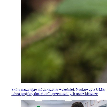
Skóra może ujawnić zakażenie wcześniej. Naukowcy z UMB
i dwa projekty dot. chorób przenoszonych przez kleszcze