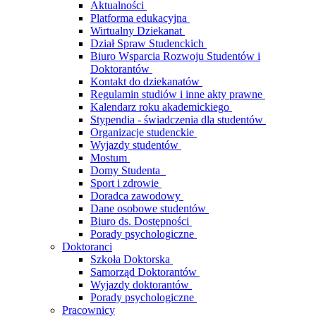
Aktualności
Platforma edukacyjna
Wirtualny Dziekanat
Dział Spraw Studenckich
Biuro Wsparcia Rozwoju Studentów i
Doktorantów
Kontakt do dziekanatów
Regulamin studiów i inne akty prawne
Kalendarz roku akademickiego
Stypendia - świadczenia dla studentów
Organizacje studenckie
Wyjazdy studentów
Mostum
Domy Studenta
Sport i zdrowie
Doradca zawodowy
Dane osobowe studentów
Biuro ds. Dostępności
Porady psychologiczne
Doktoranci
Szkoła Doktorska
Samorząd Doktorantów
Wyjazdy doktorantów
Porady psychologiczne
Pracownicy