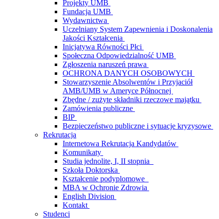
Projekty UMB
Fundacja UMB
Wydawnictwa
Uczelniany System Zapewnienia i Doskonalenia
Jakości Kształcenia
Inicjatywa Równości Płci
Społeczna Odpowiedzialność UMB
Zgłoszenia naruszeń prawa
OCHRONA DANYCH OSOBOWYCH
Stowarzyszenie Absolwentów i Przyjaciół
AMB/UMB w Ameryce Północnej
Zbędne / zużyte składniki rzeczowe majątku
Zamówienia publiczne
BIP
Bezpieczeństwo publiczne i sytuacje kryzysowe
Rekrutacja
Internetowa Rekrutacja Kandydatów
Komunikaty
Studia jednolite, I, II stopnia
Szkoła Doktorska
Kształcenie podyplomowe
MBA w Ochronie Zdrowia
English Division
Kontakt
Studenci