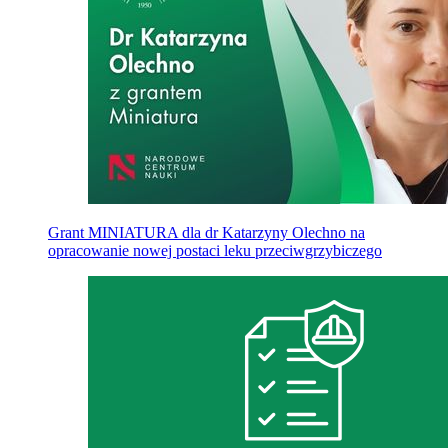
Grant MINIATURA dla dr Katarzyny Olechno na
opracowanie nowej postaci leku przeciwgrzybiczego