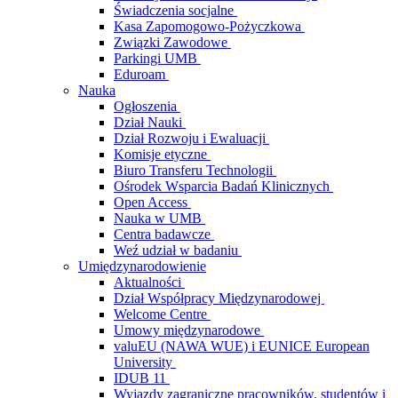
Świadczenia socjalne
Kasa Zapomogowo-Pożyczkowa
Związki Zawodowe
Parkingi UMB
Eduroam
Nauka
Ogłoszenia
Dział Nauki
Dział Rozwoju i Ewaluacji
Komisje etyczne
Biuro Transferu Technologii
Ośrodek Wsparcia Badań Klinicznych
Open Access
Nauka w UMB
Centra badawcze
Weź udział w badaniu
Umiędzynarodowienie
Aktualności
Dział Współpracy Międzynarodowej
Welcome Centre
Umowy międzynarodowe
valuEU (NAWA WUE) i EUNICE European
University
IDUB 11
Wyjazdy zagraniczne pracowników, studentów i