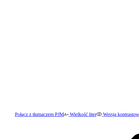
Połącz z tłumaczem PJM
Wielkość liter
Wersja kontrasto