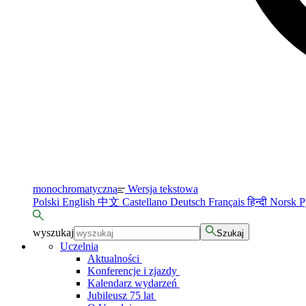
monochromatyczna
Wersja tekstowa
Polski
English
中文
Castellano
Deutsch
Français
हिन्दी
Norsk
Р
wyszukaj
Szukaj
Uczelnia
Aktualności
Konferencje i zjazdy
Kalendarz wydarzeń
Jubileusz 75 lat